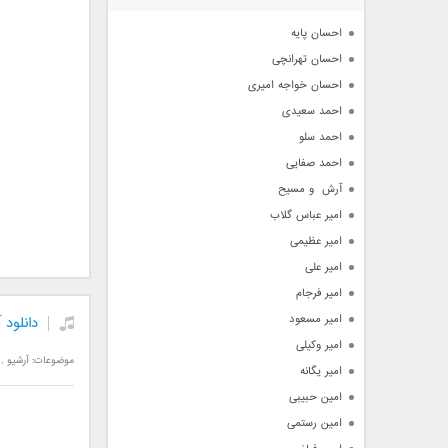
آرشیو
احسان پایه
احسان تهرانچی
احسان خواجه امیری
احمد سعیدی
احمد سلو
احمد صفایی
آرش  و مسیح
امیر عباس گلاب
امیر عظیمی
امیر علی
امیر فرجام
امیر مسعود
دانلود 
امیر وکیلی
موضوعات:
آرشیو
,
امیر یگانه
امین حبیبی
امین رستمی