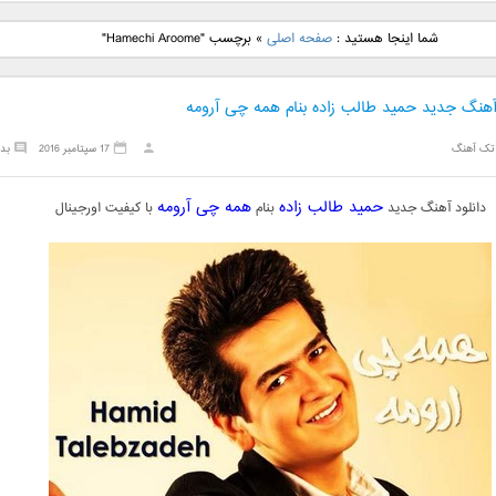
نگ جدید رضا
دانلود آهنگ جدید علی
دانلود آهنگ جدید مهدی
دانلود آهنگ ج
شما اینجا هستید :
صفحه اصلی
»
برچسب "Hamechi Aroome"
بنام نگار
لهراسبی بنام صورت
یراحی بنام اسرار
فرزین بنام
 آهنگ جدید حمید طالب زاده بنام همه چی آرومه
تک آهنگ
17 سپتامبر 2016
بد
حمید طالب زاده
همه چی آرومه
دانلود آهنگ جدید
بنام
با کیفیت اورجینال