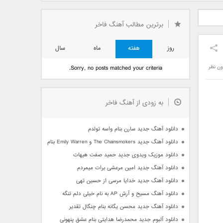
دید فرزاد
دانلود آهنگ جدید بهنام
دانلود آهنگ جدید علی
 آتیش
بانی بنام قرص قمر 2
یاسینی بنام دورترین نزدیک
برترین مطالب آهنگ فاخر
روز
هفته
ماه
سال
ون نظر
Sorry, no posts matched your criteria.
به زودی از آهنگ فاخر
دانلود آهنگ جدید سارن بنام واسه تولدم
دانلود آهنگ جدید The Chainsmokers و Emily Warren بنام Side Effects
دانلود موزیک ویدوی جدید حمید صفت هیهات
دانلود آهنگ جدید امین مرعشی برات میمردم
دانلود آهنگ جدید خدایا مرسی از حسین تهی
دانلود آهنگ مسیح و آرش AP به نام خیلی دلم تنگه
دانلود آهنگ جدید محسن یگانه بنام چنگال تقدیر
دانلود آلبوم جدید محمدرضا هدایتی بنام عشق پنهونی