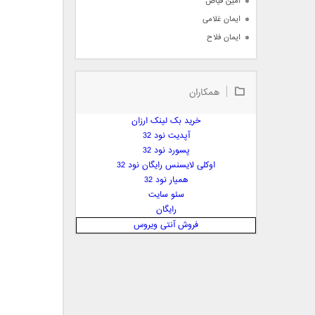
امین فیاض
ایمان غلامی
ایمان فلاح
بابک جهانبخش
بابک رادمنش
همکاران
بابک مافی
باراد
خرید بک لینک ارزان
بنیامین بهادری
آپدیت نود 32
بهراد شهریاری
پسورد نود 32
اوکلی لایسنس رایگان نود 32
بهنام صفوی
همیار نود 32
بهنام علمشاهی
سئو سایت
 پارسا صدیق
رایگان
پارسا چیلیک
فروش آنتی ویروس
پازل بند
پویا
پویا سالکی
پویان
پیمان زارعی