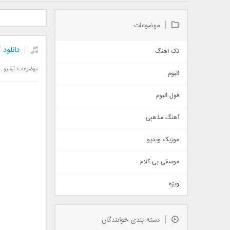
دانلود آلبوم جدید سیروان
دانلود آهنگ جدید علیرضا
دانلود آه
خسروی بنام مونولوگ
قربانی بنام خیال خوش
بهرام 
موضوعات
دانلود
تک آهنگ
آهنگ شاد
موضوعات:
آرشیو
,
البوم
غمگین
اجتماعی
فول البوم
آهنگ عاشقانه
آهنگ مذهبی
حماسی
اذری
موزیک ویدیو
سنتی
اهنگ بندرعباسی
موسقی بی کلام
تیتراژ
ویژه
دمو
مذهبی
به زودی
دسته بندی خوانندگان
جدیدترین ها