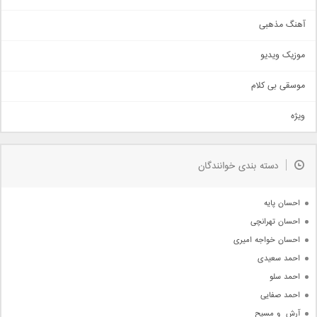
آهنگ عاشقانه
آهنگ مذهبی
حماسی
اذری
موزیک ویدیو
سنتی
اهنگ بندرعباسی
موسقی بی کلام
تیتراژ
ویژه
دمو
مذهبی
به زودی
دسته بندی خوانندگان
جدیدترین ها
آرشیو
احسان پایه
احسان تهرانچی
احسان خواجه امیری
احمد سعیدی
احمد سلو
احمد صفایی
آرش  و مسیح