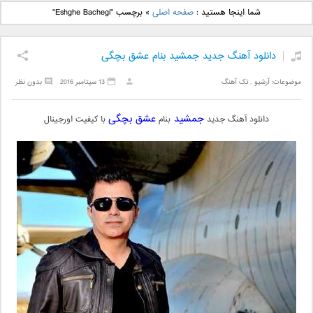
دانلود آهنگ جدید بهنام
دانلود آهنگ جدید علی
شما اینجا هستید :
صفحه اصلی
»
برچسب "Eshghe Bachegi"
بانی بنام قرص قمر 2
یاسینی بنام دورترین نزدیک
دانلود آهنگ جدید جمشید بنام عشق بچگی
موضوعات:
آرشیو
,
تک آهنگ
13 سپتامبر 2016
بدون نظر
جمشید
عشق بچگی
دانلود آهنگ جدید
بنام
با کیفیت اورجینال