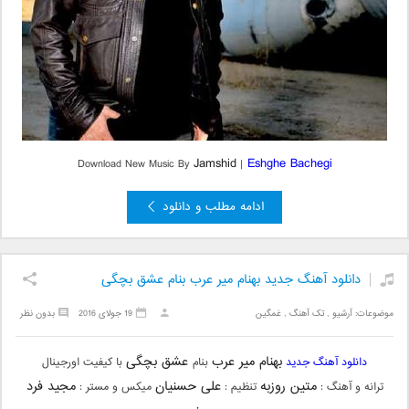
Jamshid
Eshghe Bachegi
Download New Music By
|
ادامه مطلب و دانلود
دانلود آهنگ جدید بهنام میر عرب بنام عشق بچگی
موضوعات:
آرشیو
,
تک آهنگ
,
غمگین
19 جولای 2016
بدون نظر
بهنام میر عرب
عشق بچگی
دانلود آهنگ جدید
بنام
با کیفیت اورجینال
متین روزبه
علی حسنیان
مجید فرد
ترانه و آهنگ :
تنظیم :
میکس و مستر :