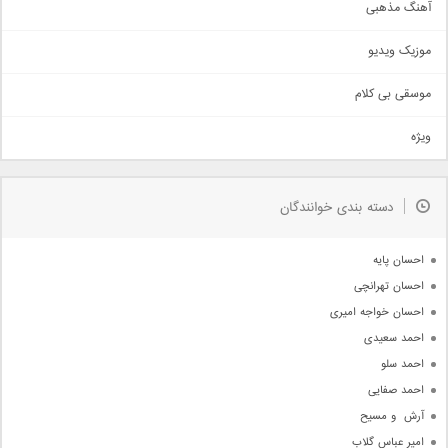
آهنگ مذهبی
حماسی
اذری
موزیک ویدیو
سنتی
اهنگ بندرعباسی
موسقی بی کلام
تیتراژ
ویژه
دمو
مذهبی
به زودی
دسته بندی خوانندگان
جدیدترین ها
آرشیو
احسان پایه
احسان تهرانچی
احسان خواجه امیری
احمد سعیدی
احمد سلو
احمد صفایی
آرش  و مسیح
امیر عباس گلاب