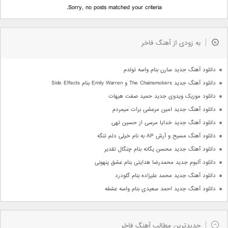
Sorry, no posts matched your criteria.
به زودی از آهنگ فاخر
دانلود آهنگ جدید سارن بنام واسه تولدم
دانلود آهنگ جدید The Chainsmokers و Emily Warren بنام Side Effects
دانلود موزیک ویدوی جدید حمید صفت هیهات
دانلود آهنگ جدید امین مرعشی برات میمردم
دانلود آهنگ جدید خدایا مرسی از حسین تهی
دانلود آهنگ مسیح و آرش AP به نام خیلی دلم تنگه
دانلود آهنگ جدید محسن یگانه بنام چنگال تقدیر
دانلود آلبوم جدید محمدرضا هدایتی بنام عشق پنهونی
دانلود آهنگ جدید محمد علیزاده بنام گلودرد
دانلود آهنگ جدید احمد سعیدی بنام واسه عشقه
جدیدترین مطالب آهنگ فاخر