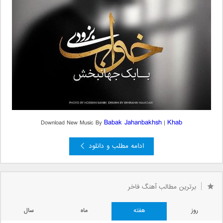
Babak Jahanbakhsh
Khab
Download New Music By
|
ادامه مطلب و دانلود
برترین مطالب آهنگ فاخر
روز
هفته
ماه
سال