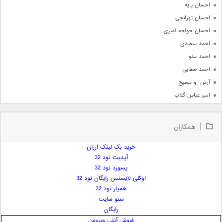
احسان پایه
احسان تهرانچی
احسان خواجه امیری
احمد سعیدی
احمد سلو
احمد صفایی
آرش  و مسیح
امیر عباس گلاب
امیر عظیمی
امیر علی
همکاران
امیر فرجام
امیر مسعود
خرید بک لینک ارزان
آپدیت نود 32
امیر وکیلی
پسورد نود 32
امیر یگانه
اوکلی لایسنس رایگان نود 32
امین حبیبی
همیار نود 32
امین رستمی
سئو سایت
رایگان
امین فیاض
فروش آنتی ویروس