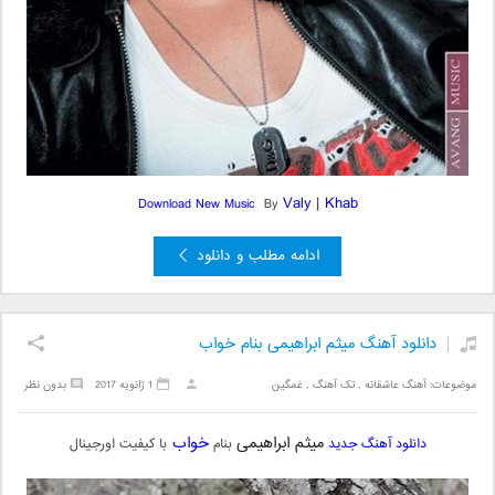
Valy
|
Khab
Download New
Music
By
ادامه مطلب و دانلود
دانلود آهنگ میثم ابراهیمی بنام خواب
موضوعات:
آهنگ عاشقانه
,
تک آهنگ
,
غمگین
1 ژانویه 2017
بدون نظر
میثم ابراهیمی
خواب
دانلود آهنگ جدید
بنام
با کیفیت اورجینال