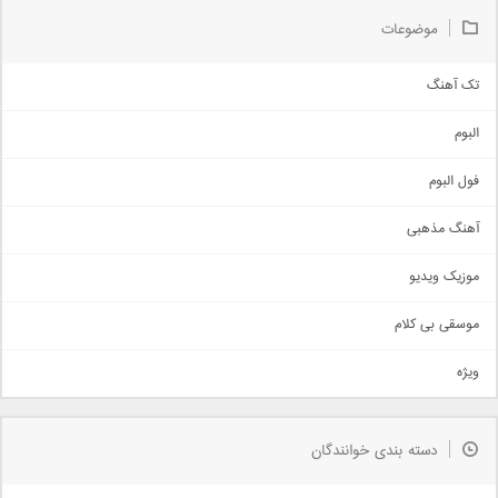
موضوعات
تک آهنگ
آهنگ شاد
البوم
غمگین
اجتماعی
فول البوم
آهنگ عاشقانه
آهنگ مذهبی
حماسی
اذری
موزیک ویدیو
سنتی
اهنگ بندرعباسی
موسقی بی کلام
تیتراژ
ویژه
دمو
مذهبی
به زودی
دسته بندی خوانندگان
جدیدترین ها
آرشیو