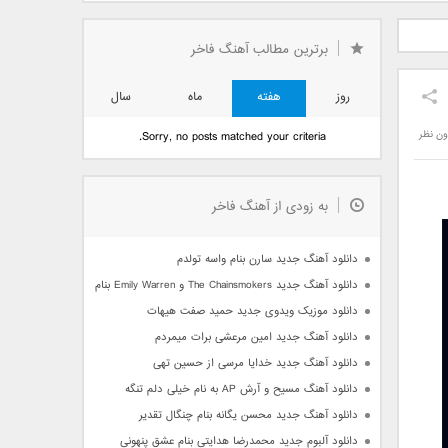
دید فرزاد
دانلود آهنگ جدید بهنام
دانلود آهنگ جدید علی
 آتیش
بانی بنام قرص قمر 2
یاسینی بنام دورترین نزدیک
برترین مطالب آهنگ فاخر
روز
هفته
ماه
سال
ون نظر
Sorry, no posts matched your criteria.
به زودی از آهنگ فاخر
دانلود آهنگ جدید سارن بنام واسه تولدم
دانلود آهنگ جدید The Chainsmokers و Emily Warren بنام Side Effects
دانلود موزیک ویدوی جدید حمید صفت هیهات
دانلود آهنگ جدید امین مرعشی برات میمردم
دانلود آهنگ جدید خدایا مرسی از حسین تهی
دانلود آهنگ مسیح و آرش AP به نام خیلی دلم تنگه
دانلود آهنگ جدید محسن یگانه بنام چنگال تقدیر
دانلود آلبوم جدید محمدرضا هدایتی بنام عشق پنهونی