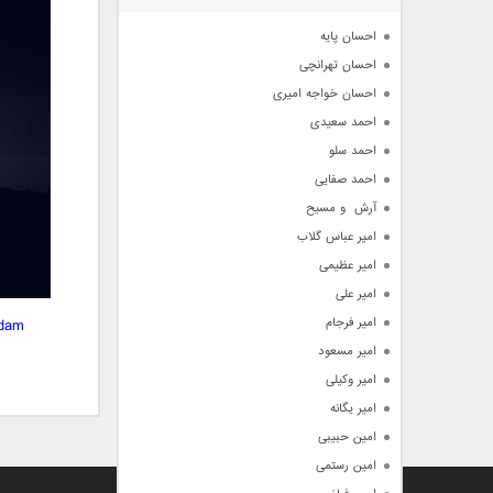
آرشیو
احسان پایه
احسان تهرانچی
احسان خواجه امیری
احمد سعیدی
احمد سلو
احمد صفایی
آرش  و مسیح
امیر عباس گلاب
امیر عظیمی
امیر علی
امیر فرجام
rdam
امیر مسعود
امیر وکیلی
امیر یگانه
امین حبیبی
امین رستمی