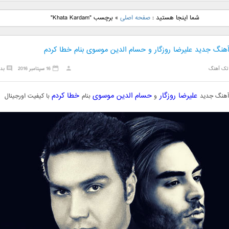
نگ جدید رضا
دانلود آهنگ جدید علی
دانلود آهنگ جدید مهدی
دانلود آهنگ ج
شما اینجا هستید :
صفحه اصلی
»
برچسب "Khata Kardam"
بنام نگار
لهراسبی بنام صورت
یراحی بنام اسرار
فرزین بنام
 آهنگ جدید علیرضا روزگار و حسام الدین موسوی بنام خطا کردم
تک آهنگ
16 سپتامبر 2016
بد
علیرضا روزگار
حسام الدین موسوی
خطا کردم
 آهنگ جدید
و
بنام
با کیفیت اورجینال