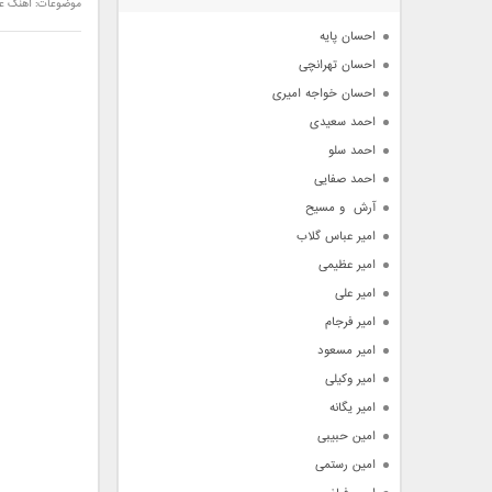
موضوعات:
آهنگ عا
آرشیو
احسان پایه
احسان تهرانچی
احسان خواجه امیری
احمد سعیدی
احمد سلو
احمد صفایی
آرش  و مسیح
امیر عباس گلاب
امیر عظیمی
امیر علی
امیر فرجام
امیر مسعود
امیر وکیلی
امیر یگانه
امین حبیبی
امین رستمی