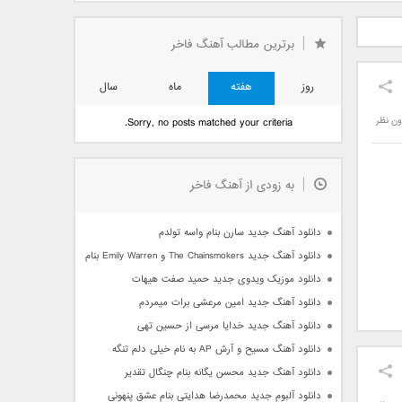
دید فرزاد
دانلود آهنگ جدید بهنام
دانلود آهنگ جدید علی
 آتیش
بانی بنام قرص قمر 2
یاسینی بنام دورترین نزدیک
برترین مطالب آهنگ فاخر
روز
هفته
ماه
سال
ون نظر
Sorry, no posts matched your criteria.
به زودی از آهنگ فاخر
دانلود آهنگ جدید سارن بنام واسه تولدم
دانلود آهنگ جدید The Chainsmokers و Emily Warren بنام Side Effects
دانلود موزیک ویدوی جدید حمید صفت هیهات
دانلود آهنگ جدید امین مرعشی برات میمردم
دانلود آهنگ جدید خدایا مرسی از حسین تهی
دانلود آهنگ مسیح و آرش AP به نام خیلی دلم تنگه
دانلود آهنگ جدید محسن یگانه بنام چنگال تقدیر
دانلود آلبوم جدید محمدرضا هدایتی بنام عشق پنهونی