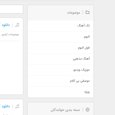
دانلود آلبوم جدید سیروان
دانلود آهنگ جدید علیرضا
دانلود آه
خسروی بنام مونولوگ
قربانی بنام خیال خوش
بهرام 
موضوعات
دانلود
تک آهنگ
آهنگ شاد
موضوعات:
آرشیو
,
البوم
غمگین
اجتماعی
فول البوم
آهنگ عاشقانه
آهنگ مذهبی
حماسی
اذری
موزیک ویدیو
سنتی
اهنگ بندرعباسی
موسقی بی کلام
تیتراژ
ویژه
دمو
مذهبی
به زودی
دانلود
دسته بندی خوانندگان
جدیدترین ها