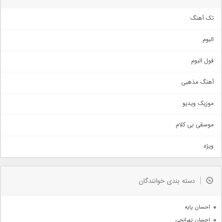
تک آهنگ
آهنگ شاد
البوم
غمگین
اجتماعی
فول البوم
آهنگ عاشقانه
آهنگ مذهبی
حماسی
اذری
موزیک ویدیو
سنتی
اهنگ بندرعباسی
موسقی بی کلام
تیتراژ
ویژه
دمو
مذهبی
به زودی
دسته بندی خوانندگان
جدیدترین ها
آرشیو
احسان پایه
احسان تهرانچی