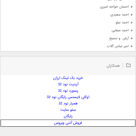
احسان خواجه امیری
احمد سعیدی
احمد سلو
احمد صفایی
آرش  و مسیح
امیر عباس گلاب
امیر عظیمی
امیر علی
همکاران
امیر فرجام
امیر مسعود
خرید بک لینک ارزان
آپدیت نود 32
امیر وکیلی
پسورد نود 32
امیر یگانه
اوکلی لایسنس رایگان نود 32
امین حبیبی
همیار نود 32
امین رستمی
سئو سایت
رایگان
امین فیاض
فروش آنتی ویروس
ایمان غلامی
ایمان فلاح