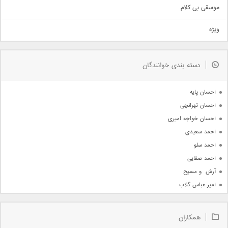
اهنگ بندرعباسی
موسقی بی کلام
تیتراژ
ویژه
دمو
مذهبی
به زودی
دسته بندی خوانندگان
جدیدترین ها
آرشیو
احسان پایه
احسان تهرانچی
احسان خواجه امیری
احمد سعیدی
احمد سلو
احمد صفایی
آرش  و مسیح
امیر عباس گلاب
امیر عظیمی
امیر علی
همکاران
امیر فرجام