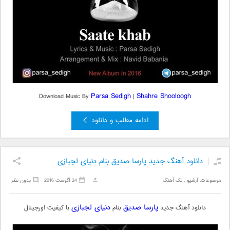
Parsa Sedigh
Shahre Shooloogh
Download Music By
|
ادامه مطلب و دانلود
دانلود آهنگ جدید پارسا صدیق بنام دنیای لجبازی
موضوعات:
آرشیو
,
تک آهنگ
24 آگوست 2016
بدون نظر
پارسا صدیق
دنیای لجبازی
دانلود آهنگ جدید
بنام
با کیفیت اورجینال