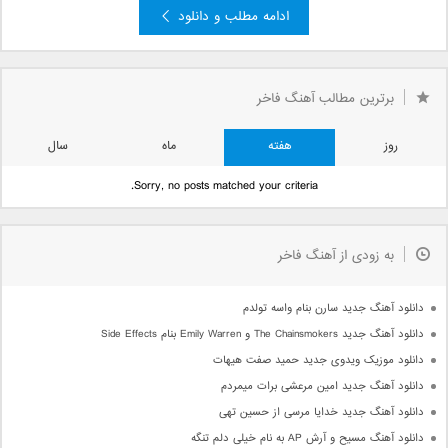
ادامه مطلب و دانلود
برترین مطالب آهنگ فاخر
روز
هفته
ماه
سال
Sorry, no posts matched your criteria.
به زودی از آهنگ فاخر
دانلود آهنگ جدید سارن بنام واسه تولدم
دانلود آهنگ جدید The Chainsmokers و Emily Warren بنام Side Effects
دانلود موزیک ویدوی جدید حمید صفت هیهات
دانلود آهنگ جدید امین مرعشی برات میمردم
دانلود آهنگ جدید خدایا مرسی از حسین تهی
دانلود آهنگ مسیح و آرش AP به نام خیلی دلم تنگه