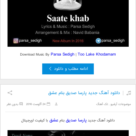
Parsa Sedigh
Too Lake Khodamam
Download Music By
|
ادامه مطلب و دانلود
دانلود آهنگ جدید پارسا صدیق بنام عشق
موضوعات:
آرشیو
,
تک آهنگ
24 آگوست 2016
بدون نظر
پارسا صدیق
عشق
دانلود آهنگ جدید
بنام
با کیفیت اورجینال