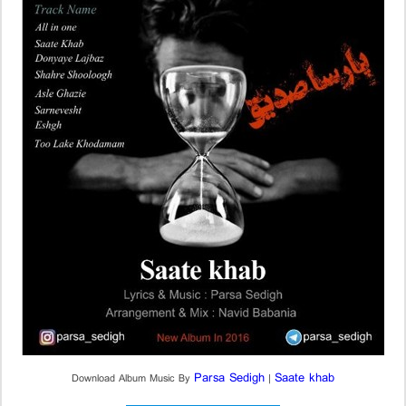
Parsa Sedigh
Saate khab
Download Album Music By
|