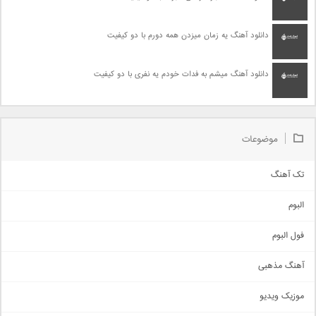
دانلود آهنگ یه زمان میزدن همه دورم با دو کیفیت
دانلود آهنگ میشم به فدات خودم یه نفری با دو کیفیت
موضوعات
تک آهنگ
آهنگ شاد
البوم
غمگین
اجتماعی
فول البوم
آهنگ عاشقانه
آهنگ مذهبی
حماسی
اذری
موزیک ویدیو
سنتی