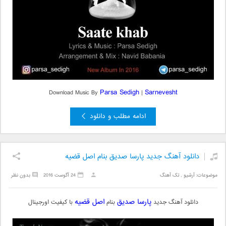
Parsa Sedigh
Sarnevesht
Download Music By
|
ادامه مطلب و دانلود
دانلود آهنگ جدید پارسا صدیق بنام اصل قضیه
موضوعات:
آرشیو
,
تک آهنگ
24 آگوست 2016
بدون نظر
پارسا صدیق
اصل قضیه
دانلود آهنگ جدید
بنام
با کیفیت اورجینال