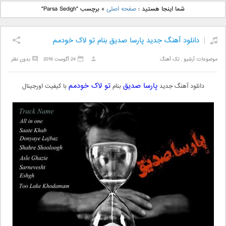
دانلود آهنگ جدید بهنام
دانلود آهنگ جدید علی
شما اینجا هستید :
صفحه اصلی
»
برچسب "Parsa Sedigh"
بانی بنام قرص قمر 2
یاسینی بنام دورترین نزدیک
دانلود آهنگ جدید پارسا صدیق بنام تو لاک خودمم
موضوعات:
آرشیو
,
تک آهنگ
24 آگوست 2016
بدون نظر
پارسا صدیق
تو لاک خودمم
دانلود آهنگ جدید
بنام
با کیفیت اورجینال