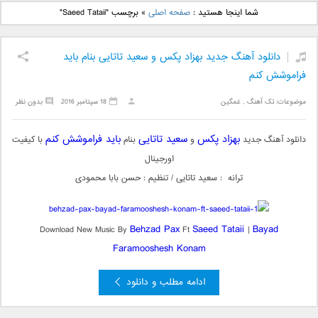
دانلود آهنگ جدید بهنام
دانلود آهنگ جدید علی
شما اینجا هستید :
صفحه اصلی
»
برچسب "Saeed Tataii"
بانی بنام قرص قمر 2
یاسینی بنام دورترین نزدیک
دانلود آهنگ جدید بهزاد پکس و سعید تاتایی بنام باید
فراموشش کنم
موضوعات:
تک آهنگ
,
غمگین
18 سپتامبر 2016
بدون نظر
بهزاد پکس
سعید تاتایی
باید فراموشش کنم
دانلود آهنگ جدید
و
بنام
با کیفیت
اورجینال
ترانه : سعید تاتایی / تنظیم : حسن بابا محمودی
Behzad Pax
Saeed Tataii
Bayad
Download New Music By
Ft
|
Faramooshesh Konam
ادامه مطلب و دانلود