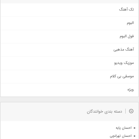
تک آهنگ
آهنگ شاد
البوم
غمگین
اجتماعی
فول البوم
آهنگ عاشقانه
آهنگ مذهبی
حماسی
اذری
موزیک ویدیو
سنتی
اهنگ بندرعباسی
موسقی بی کلام
تیتراژ
ویژه
دمو
مذهبی
به زودی
دسته بندی خوانندگان
جدیدترین ها
آرشیو
احسان پایه
احسان تهرانچی