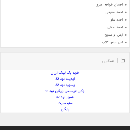
احسان خواجه امیری
احمد سعیدی
احمد سلو
احمد صفایی
آرش  و مسیح
امیر عباس گلاب
امیر عظیمی
امیر علی
همکاران
امیر فرجام
امیر مسعود
خرید بک لینک ارزان
آپدیت نود 32
امیر وکیلی
پسورد نود 32
امیر یگانه
اوکلی لایسنس رایگان نود 32
امین حبیبی
همیار نود 32
امین رستمی
سئو سایت
رایگان
امین فیاض
ایمان غلامی
ایمان فلاح