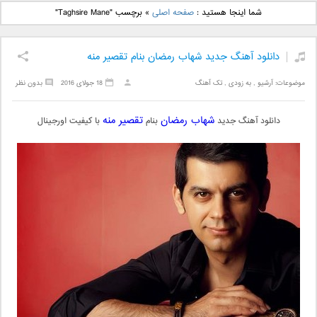
دانلود آهنگ جدید بهنام
دانلود آهنگ جدید علی
شما اینجا هستید :
صفحه اصلی
»
برچسب "Taghsire Mane"
بانی بنام قرص قمر 2
یاسینی بنام دورترین نزدیک
دانلود آهنگ جدید شهاب رمضان بنام تقصیر منه
موضوعات:
آرشیو
,
به زودی
,
تک آهنگ
18 جولای 2016
بدون نظر
شهاب رمضان
تقصیر منه
دانلود آهنگ جدید
بنام
با کیفیت اورجینال