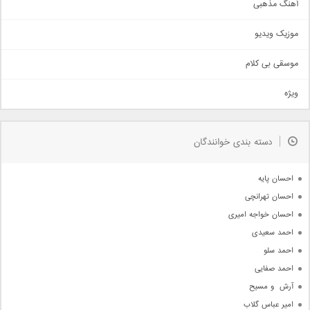
آهنگ مذهبی
حماسی
اذری
موزیک ویدیو
سنتی
اهنگ بندرعباسی
موسقی بی کلام
تیتراژ
ویژه
دمو
مذهبی
به زودی
دسته بندی خوانندگان
جدیدترین ها
آرشیو
احسان پایه
احسان تهرانچی
احسان خواجه امیری
احمد سعیدی
احمد سلو
احمد صفایی
آرش  و مسیح
امیر عباس گلاب