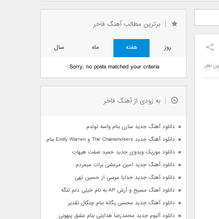
دید فرزاد
دانلود آهنگ جدید بهنام
دانلود آهنگ جدید علی
 آتیش
بانی بنام قرص قمر 2
یاسینی بنام دورترین نزدیک
برترین مطالب آهنگ فاخر
روز
هفته
ماه
سال
ون نظر
Sorry, no posts matched your criteria.
به زودی از آهنگ فاخر
دانلود آهنگ جدید سارن بنام واسه تولدم
دانلود آهنگ جدید The Chainsmokers و Emily Warren بنام Side Effects
دانلود موزیک ویدوی جدید حمید صفت هیهات
دانلود آهنگ جدید امین مرعشی برات میمردم
دانلود آهنگ جدید خدایا مرسی از حسین تهی
دانلود آهنگ مسیح و آرش AP به نام خیلی دلم تنگه
دانلود آهنگ جدید محسن یگانه بنام چنگال تقدیر
دانلود آلبوم جدید محمدرضا هدایتی بنام عشق پنهونی