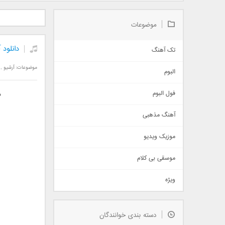
دانلود آلبوم جدید سیروان
دانلود آهنگ جدید علیرضا
دانلود آه
خسروی بنام مونولوگ
قربانی بنام خیال خوش
بهرام 
موضوعات
دانلود
تک آهنگ
آهنگ شاد
موضوعات:
آرشیو
,
البوم
غمگین
اجتماعی
فول البوم
د
آهنگ عاشقانه
آهنگ مذهبی
حماسی
اذری
موزیک ویدیو
سنتی
اهنگ بندرعباسی
موسقی بی کلام
تیتراژ
ویژه
دمو
مذهبی
به زودی
دسته بندی خوانندگان
جدیدترین ها