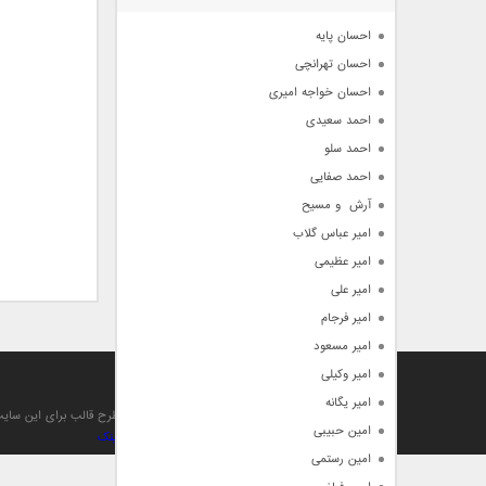
آرشیو
احسان پایه
احسان تهرانچی
احسان خواجه امیری
احمد سعیدی
احمد سلو
احمد صفایی
آرش  و مسیح
امیر عباس گلاب
امیر عظیمی
امیر علی
امیر فرجام
امیر مسعود
امیر وکیلی
آهنگ من
امیر یگانه
تمام حقوق مادی , معنوی , مطالب و طرح قالب برای این سا
امین حبیبی
بهینه سازی و صعود توسط بهترین
بک لینک
امین رستمی