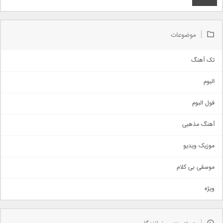
موضوعات
تک آهنگ
آهنگ شاد
البوم
غمگین
اجتماعی
فول البوم
آهنگ عاشقانه
آهنگ مذهبی
حماسی
اذری
موزیک ویدیو
سنتی
اهنگ بندرعباسی
موسقی بی کلام
تیتراژ
ویژه
دمو
مذهبی
به زودی