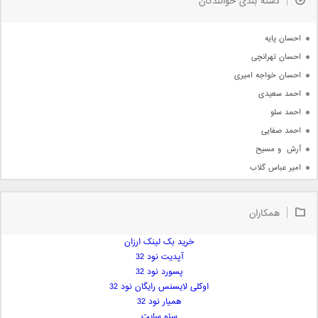
دسته بندی خوانندگان
جدیدترین ها
آرشیو
احسان پایه
احسان تهرانچی
احسان خواجه امیری
احمد سعیدی
احمد سلو
احمد صفایی
آرش  و مسیح
امیر عباس گلاب
امیر عظیمی
امیر علی
همکاران
امیر فرجام
امیر مسعود
خرید بک لینک ارزان
آپدیت نود 32
امیر وکیلی
پسورد نود 32
امیر یگانه
اوکلی لایسنس رایگان نود 32
امین حبیبی
همیار نود 32
امین رستمی
سئو سایت