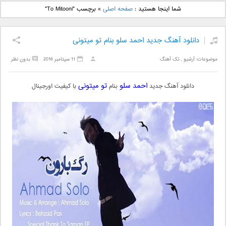
دانلود آهنگ جدید بهنام
دانلود آهنگ جدید علی
شما اینجا هستید :
صفحه اصلی
»
برچسب "To Mitooni"
بانی بنام قرص قمر 2
یاسینی بنام دورترین نزدیک
دانلود آهنگ جدید احمد سلو بنام تو میتونی
موضوعات:
آرشیو
,
تک آهنگ
11 سپتامبر 2016
بدون نظر
احمد سلو
تو میتونی
دانلود آهنگ جدید
بنام
با کیفیت اورجینال