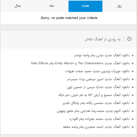
روز
هفته
ماه
سال
Sorry, no posts matched your criteria.
به زودی از آهنگ فاخر
دانلود آهنگ جدید سارن بنام واسه تولدم
دانلود آهنگ جدید The Chainsmokers و Emily Warren بنام Side Effects
دانلود موزیک ویدوی جدید حمید صفت هیهات
دانلود آهنگ جدید امین مرعشی برات میمردم
دانلود آهنگ جدید خدایا مرسی از حسین تهی
دانلود آهنگ مسیح و آرش AP به نام خیلی دلم تنگه
دانلود آهنگ جدید محسن یگانه بنام چنگال تقدیر
دانلود آلبوم جدید محمدرضا هدایتی بنام عشق پنهونی
دانلود آهنگ جدید محمد علیزاده بنام گلودرد
دانلود آهنگ جدید احمد سعیدی بنام واسه عشقه