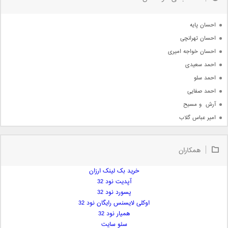
جدیدترین ها
آرشیو
احسان پایه
احسان تهرانچی
احسان خواجه امیری
احمد سعیدی
احمد سلو
احمد صفایی
آرش  و مسیح
امیر عباس گلاب
امیر عظیمی
امیر علی
همکاران
امیر فرجام
امیر مسعود
خرید بک لینک ارزان
آپدیت نود 32
امیر وکیلی
پسورد نود 32
امیر یگانه
اوکلی لایسنس رایگان نود 32
امین حبیبی
همیار نود 32
امین رستمی
سئو سایت