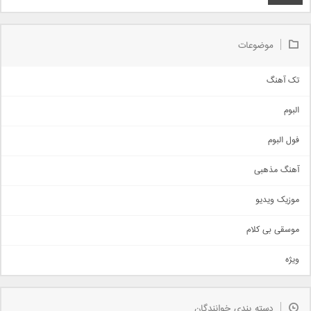
موضوعات
تک آهنگ
آهنگ شاد
البوم
غمگین
اجتماعی
فول البوم
آهنگ عاشقانه
آهنگ مذهبی
حماسی
اذری
موزیک ویدیو
سنتی
اهنگ بندرعباسی
موسقی بی کلام
تیتراژ
ویژه
دمو
مذهبی
به زودی
دسته بندی خوانندگان