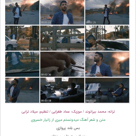
ترانه: محمد بیرانوند / موزیک: عماد طغرایی / تنظیم: میلاد ترابی
متن و شعر آهنگ میدونستم میری از زانیار خسروی
بس بلند پروازی