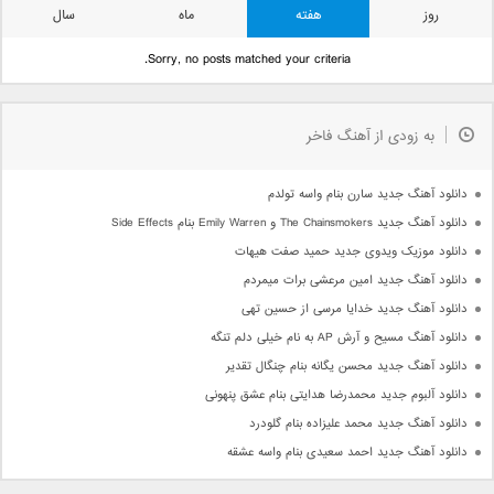
روز
هفته
ماه
سال
Sorry, no posts matched your criteria.
به زودی از آهنگ فاخر
دانلود آهنگ جدید سارن بنام واسه تولدم
دانلود آهنگ جدید The Chainsmokers و Emily Warren بنام Side Effects
دانلود موزیک ویدوی جدید حمید صفت هیهات
دانلود آهنگ جدید امین مرعشی برات میمردم
دانلود آهنگ جدید خدایا مرسی از حسین تهی
دانلود آهنگ مسیح و آرش AP به نام خیلی دلم تنگه
دانلود آهنگ جدید محسن یگانه بنام چنگال تقدیر
دانلود آلبوم جدید محمدرضا هدایتی بنام عشق پنهونی
دانلود آهنگ جدید محمد علیزاده بنام گلودرد
دانلود آهنگ جدید احمد سعیدی بنام واسه عشقه