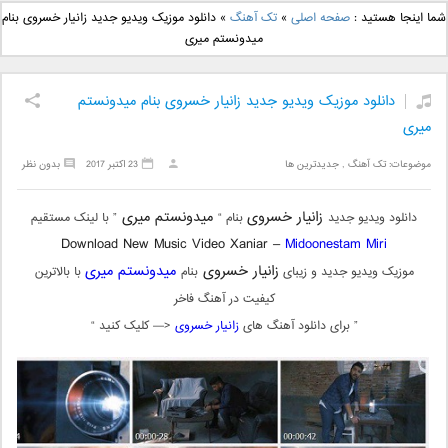
دانلود آهنگ جدید بهنام
دانلود آهنگ جدید علی
شما اینجا هستید :
صفحه اصلی
»
تک آهنگ
»
دانلود موزیک ویدیو جدید زانیار خسروی بنام
بانی بنام قرص قمر 2
یاسینی بنام دورترین نزدیک
میدونستم میری
دانلود موزیک ویدیو جدید زانیار خسروی بنام میدونستم
میری
موضوعات:
تک آهنگ
,
جدیدترین ها
23 اکتبر 2017
بدون نظر
زانیار خسروی
میدونستم میری
دانلود ویدیو جدید
بنام “
” با لینک مستقیم
Download New Music Video Xaniar –
Midoonestam Miri
زانیار خسروی
میدونستم میری
موزیک ویدیو جدید و زیبای
بنام
با بالاترین
کیفیت در آهنگ فاخر
” برای دانلود آهنگ های
زانیار خسروی
<— کلیک کنید “