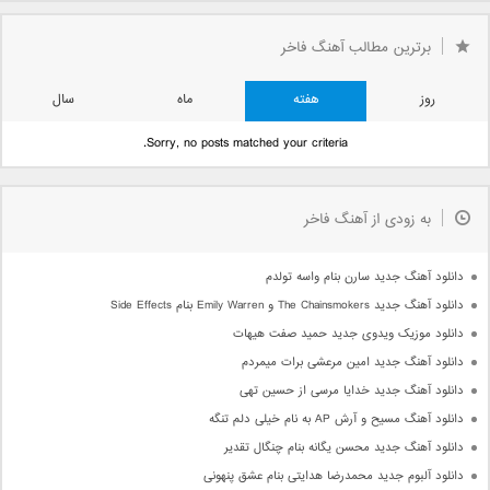
برترین مطالب آهنگ فاخر
روز
هفته
ماه
سال
Sorry, no posts matched your criteria.
به زودی از آهنگ فاخر
دانلود آهنگ جدید سارن بنام واسه تولدم
دانلود آهنگ جدید The Chainsmokers و Emily Warren بنام Side Effects
دانلود موزیک ویدوی جدید حمید صفت هیهات
دانلود آهنگ جدید امین مرعشی برات میمردم
دانلود آهنگ جدید خدایا مرسی از حسین تهی
دانلود آهنگ مسیح و آرش AP به نام خیلی دلم تنگه
دانلود آهنگ جدید محسن یگانه بنام چنگال تقدیر
دانلود آلبوم جدید محمدرضا هدایتی بنام عشق پنهونی