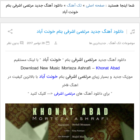
دانلود آهنگ جدید بهنام
دانلود آهنگ جدید علی
شما اینجا هستید :
صفحه اصلی
»
تک آهنگ
»
دانلود آهنگ جدید مرتضی اشرفی بنام
بانی بنام قرص قمر 2
یاسینی بنام دورترین نزدیک
خونت آباد
دانلود آهنگ جدید مرتضی اشرفی بنام خونت آباد
موضوعات:
تک آهنگ
,
جدیدترین ها
28 نوامبر 2017
بدون نظر
مرتضی اشرفی
خونت آباد
دانلود آهنگ جدید
بنام “
” با لینک مستقیم
Download New Music Morteza Ashrafi –
Khonat Abad
مرتضی اشرفی
خونت آباد
موزیک جدید و بسیار زیبای
بنام
با بالاترین کیفیت در
اهنگ فاخر
” برای دانلود آهنگ های
مرتضی اشرفی
<— کلیک کنید “