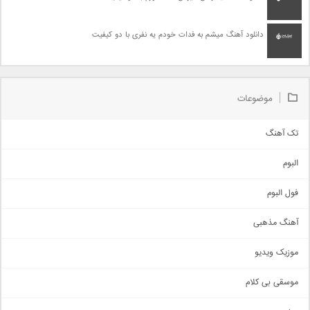
دانلود آهنگ میشم به فدات خودم یه نفری با دو کیفیت
موضوعات
تک آهنگ
آهنگ شاد
البوم
غمگین
اجتماعی
فول البوم
آهنگ عاشقانه
آهنگ مذهبی
حماسی
اذری
موزیک ویدیو
سنتی
اهنگ بندرعباسی
موسقی بی کلام
تیتراژ