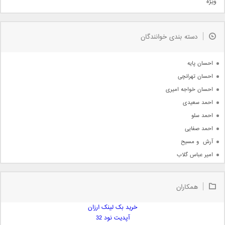
ویژه
دمو
مذهبی
به زودی
دسته بندی خوانندگان
جدیدترین ها
آرشیو
احسان پایه
احسان تهرانچی
احسان خواجه امیری
احمد سعیدی
احمد سلو
احمد صفایی
آرش  و مسیح
امیر عباس گلاب
امیر عظیمی
امیر علی
همکاران
امیر فرجام
امیر مسعود
خرید بک لینک ارزان
آپدیت نود 32
امیر وکیلی