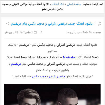
دانلود آهنگ جدید بهنام
دانلود آهنگ جدید علی
شما اینجا هستید :
صفحه اصلی
»
تک آهنگ
»
دانلود آهنگ جدید مرتضی اشرفی و مجید
بانی بنام قرص قمر 2
یاسینی بنام دورترین نزدیک
مکس بنام مریضتم
دانلود آهنگ جدید مرتضی اشرفی و مجید مکس بنام مریضتم
موضوعات:
تک آهنگ
,
جدیدترین ها
11 نوامبر 2017
بدون نظر
مرتضی اشرفی
مجید مکس
مریضتم
دانلود آهنگ جدید
و
بنام “
” با لینک
مستقیم
Download New Music Morteza Ashrafi –
Marizetam
(Ft Majid Max)
مرتضی اشرفی
مجید مکس
مریضتم
موزیک جدید و بسیار زیبای
و
بنام
با
بالاترین کیفیت در آهنگ فاخر
” برای دانلود آهنگ های
مرتضی اشرفی
و
مجید مکس
<— کلیک کنید “