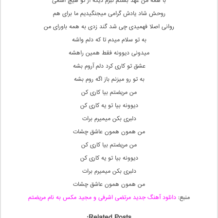
با همه من عهد بستم نبرم دیگه از تو هیچ اسمی
روحش شاد یادش گرامی میجنگیدیم ما برای هم
روانی اصلا فهمیدی چی شد گند زدی به همه باورای من
به تو سلام میدم تا که دلم واشه
میدونی دیوونه فقط همین راهشه
عشق تو کاری کرد دلم آروم بشه
به تو رو میزنم باز اگه روم بشه
من مریضتم بیا کاری کن
دیوونه بیا تو یه کاری کن
دلبری بکن میمیرم برات
من همون همون عاشق چشات
من مریضتم بیا کاری کن
دیوونه بیا تو یه کاری کن
دلبری بکن میمیرم برات
من همون همون عاشق چشات
منبع:
دانلود آهنگ جدید مرتضی اشرفی و مجید مکس به نام مریضتم
Related Posts: