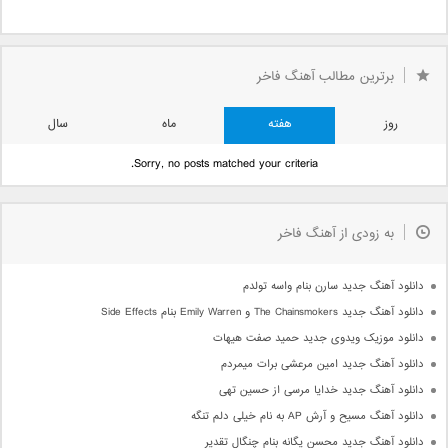
برترین مطالب آهنگ فاخر
روز
هفته
ماه
سال
Sorry, no posts matched your criteria.
به زودی از آهنگ فاخر
دانلود آهنگ جدید سارن بنام واسه تولدم
دانلود آهنگ جدید The Chainsmokers و Emily Warren بنام Side Effects
دانلود موزیک ویدوی جدید حمید صفت هیهات
دانلود آهنگ جدید امین مرعشی برات میمردم
دانلود آهنگ جدید خدایا مرسی از حسین تهی
دانلود آهنگ مسیح و آرش AP به نام خیلی دلم تنگه
دانلود آهنگ جدید محسن یگانه بنام چنگال تقدیر