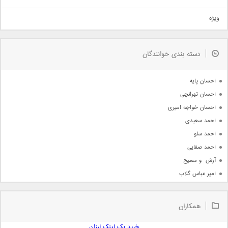
تیتراژ
ویژه
دمو
مذهبی
به زودی
دسته بندی خوانندگان
جدیدترین ها
آرشیو
احسان پایه
احسان تهرانچی
احسان خواجه امیری
احمد سعیدی
احمد سلو
احمد صفایی
آرش  و مسیح
امیر عباس گلاب
امیر عظیمی
امیر علی
همکاران
امیر فرجام
امیر مسعود
خرید بک لینک ارزان