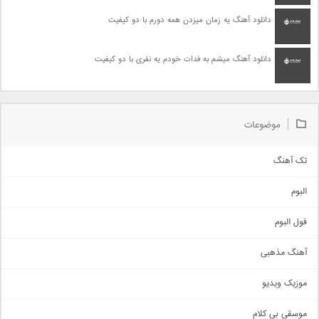
دانلود آهنگ یه زمان میزدن همه دورم با دو کیفیت
دانلود آهنگ میشم به فدات خودم یه نفری با دو کیفیت
موضوعات
تک آهنگ
آهنگ شاد
البوم
غمگین
اجتماعی
فول البوم
آهنگ عاشقانه
آهنگ مذهبی
حماسی
اذری
موزیک ویدیو
سنتی
اهنگ بندرعباسی
موسقی بی کلام