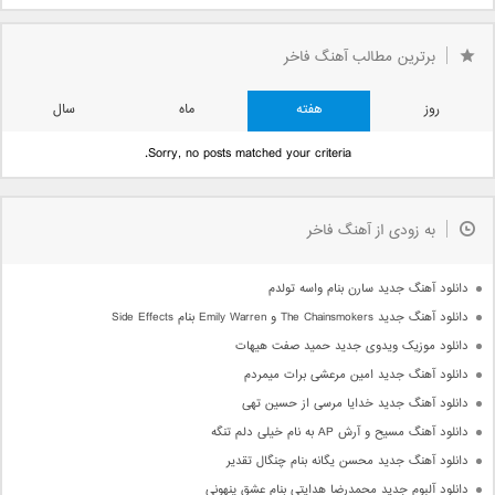
برترین مطالب آهنگ فاخر
روز
هفته
ماه
سال
Sorry, no posts matched your criteria.
به زودی از آهنگ فاخر
دانلود آهنگ جدید سارن بنام واسه تولدم
دانلود آهنگ جدید The Chainsmokers و Emily Warren بنام Side Effects
دانلود موزیک ویدوی جدید حمید صفت هیهات
دانلود آهنگ جدید امین مرعشی برات میمردم
دانلود آهنگ جدید خدایا مرسی از حسین تهی
دانلود آهنگ مسیح و آرش AP به نام خیلی دلم تنگه
دانلود آهنگ جدید محسن یگانه بنام چنگال تقدیر
دانلود آلبوم جدید محمدرضا هدایتی بنام عشق پنهونی