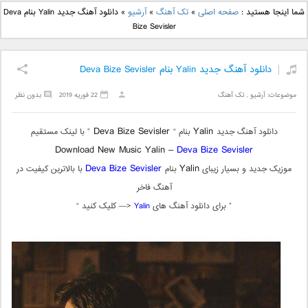
دانلود آهنگ جدید بهنام
دانلود آهنگ جدید علی
شما اینجا هستید :
صفحه اصلی
»
تک آهنگ
»
آرشیو
»
دانلود آهنگ جدید Yalin بنام Deva
بانی بنام قرص قمر 2
یاسینی بنام دورترین نزدیک
Bize Sevisler
دانلود آهنگ جدید Yalin بنام Deva Bize Sevisler
موضوعات:
آرشیو
,
تک آهنگ
22 فوریه 2019
بدون نظر
Deva Bize Sevisler
Yalin
دانلود آهنگ جدید
بنام “
” با لینک مستقیم
Download New Music Yalin –
Deva Bize Sevisler
Deva Bize Sevisler
Yalin
موزیک جدید و بسیار زیبای
بنام
با بالاترین کیفیت در
آهنگ فاخر
” برای دانلود آهنگ های
Yalin
<— کلیک کنید “