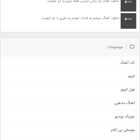
دانلود آهنگ یه زمان میزدن همه دورم با دو کیفیت
دانلود آهنگ میشم به فدات خودم یه نفری با دو کیفیت
موضوعات
تک آهنگ
آهنگ شاد
البوم
غمگین
اجتماعی
فول البوم
آهنگ عاشقانه
آهنگ مذهبی
حماسی
اذری
موزیک ویدیو
سنتی
اهنگ بندرعباسی
موسقی بی کلام
تیتراژ