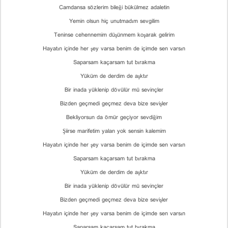
Camdansa sözlerim bileği bükülmez adaletin
Yemin olsun hiç unutmadım sevgilim
Teninse cehennemim düşünmem koşarak gelirim
Hayatın içinde her şey varsa benim de içimde sen varsın
Saparsam kaçarsam tut bırakma
Yüküm de derdim de aşktır
Bir inada yüklenip dövülür mü sevinçler
Bizden geçmedi geçmez deva bize sevişler
Bekliyorsun da ömür geçiyor sevdiğim
Şiirse marifetim yalan yok sensin kalemim
Hayatın içinde her şey varsa benim de içimde sen varsın
Saparsam kaçarsam tut bırakma
Yüküm de derdim de aşktır
Bir inada yüklenip dövülür mü sevinçler
Bizden geçmedi geçmez deva bize sevişler
Hayatın içinde her şey varsa benim de içimde sen varsın
Saparsam kaçarsam tut bırakma