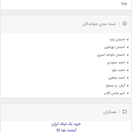
ویژه
دمو
مذهبی
به زودی
دسته بندی خوانندگان
جدیدترین ها
آرشیو
احسان پایه
احسان تهرانچی
احسان خواجه امیری
احمد سعیدی
احمد سلو
احمد صفایی
آرش  و مسیح
امیر عباس گلاب
امیر عظیمی
امیر علی
همکاران
امیر فرجام
امیر مسعود
خرید بک لینک ارزان
آپدیت نود 32
امیر وکیلی