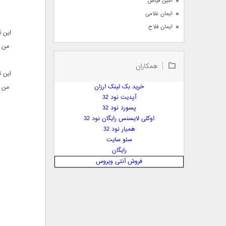
امین فیاض
ایمان غلامی
ایمان فلاح
این ت
بابک جهانبخش
من ک
بابک رادمنش
همکاران
بابک مافی
این ت
باراد
خرید بک لینک ارزان
من ک
بنیامین بهادری
آپدیت نود 32
بهراد شهریاری
پسورد نود 32
اوکلی لایسنس رایگان نود 32
بهنام صفوی
همیار نود 32
بهنام علمشاهی
سئو سایت
 پارسا صدیق
رایگان
پارسا چیلیک
فروش آنتی ویروس
پازل بند
پویا
پویا سالکی
پویان
پیمان زارعی