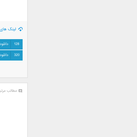
جمشید
حامد پهلان
حامد زمانی
لینک های 
حامد محضرنیا
حبیب
128
دانلود
حسین توکلی
حمید اصغری
320
دانلود
حمید طالب زاده
حمید عسکری
رامین بی باک
رستاک
مطالب مرتب
رضا شیری
رضا صادقی
رضا یزدانی
روزبه نعمت الهی
زانیار خسروی
سالار عقیلی