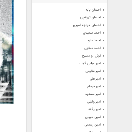
آرشیو
احسان پایه
احسان تهرانچی
احسان خواجه امیری
احمد سعیدی
احمد سلو
احمد صفایی
آرش  و مسیح
امیر عباس گلاب
امیر عظیمی
امیر علی
امیر فرجام
امیر مسعود
امیر وکیلی
امیر یگانه
امین حبیبی
امین رستمی