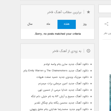
دید فرزاد
دانلود آهنگ جدید بهنام
دانلود آهنگ جدید علی
 آتیش
بانی بنام قرص قمر 2
یاسینی بنام دورترین نزدیک
برترین مطالب آهنگ فاخر
روز
هفته
ماه
سال
ون نظر
Sorry, no posts matched your criteria.
به زودی از آهنگ فاخر
دانلود آهنگ جدید سارن بنام واسه تولدم
دانلود آهنگ جدید The Chainsmokers و Emily Warren بنام Side Effects
دانلود موزیک ویدوی جدید حمید صفت هیهات
دانلود آهنگ جدید امین مرعشی برات میمردم
دانلود آهنگ جدید خدایا مرسی از حسین تهی
دانلود آهنگ مسیح و آرش AP به نام خیلی دلم تنگه
دانلود آهنگ جدید محسن یگانه بنام چنگال تقدیر
دانلود آلبوم جدید محمدرضا هدایتی بنام عشق پنهونی