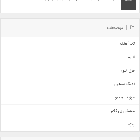
موضوعات
تک آهنگ
آهنگ شاد
البوم
غمگین
اجتماعی
فول البوم
آهنگ عاشقانه
آهنگ مذهبی
حماسی
اذری
موزیک ویدیو
سنتی
اهنگ بندرعباسی
موسقی بی کلام
تیتراژ
ویژه
دمو
مذهبی