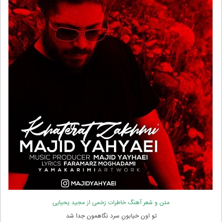
متن و شعر آهنگ خاطرات زخمی از مجید یحیایی
تو اون خیابونِ سرد نگاهمون جدا شد