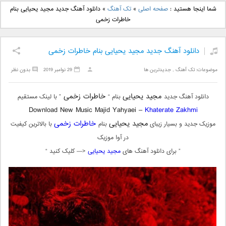
دانلود آهنگ جدید بهنام
دانلود آهنگ جدید علی
شما اینجا هستید :
صفحه اصلی
»
تک آهنگ
»
دانلود آهنگ جدید مجید یحیایی بنام
بانی بنام قرص قمر 2
یاسینی بنام دورترین نزدیک
خاطرات زخمی
دانلود آهنگ جدید مجید یحیایی بنام خاطرات زخمی
موضوعات:
تک آهنگ
,
جدیدترین ها
29 نوامبر 2019
بدون نظر
مجید یحیایی
خاطرات زخمی
دانلود آهنگ جدید
بنام “
” با لینک مستقیم
Download New Music Majid Yahyaei –
Khaterate Zakhmi
مجید یحیایی
خاطرات زخمی
موزیک جدید و بسیار زیبای
بنام
با بالاترین کیفیت
در آوا موزیک
” برای دانلود آهنگ های
مجید یحیایی
<— کلیک کنید “