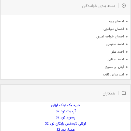
به زودی
دسته بندی خوانندگان
جدیدترین ها
آرشیو
احسان پایه
احسان تهرانچی
احسان خواجه امیری
احمد سعیدی
احمد سلو
احمد صفایی
آرش  و مسیح
امیر عباس گلاب
امیر عظیمی
امیر علی
همکاران
امیر فرجام
امیر مسعود
خرید بک لینک ارزان
آپدیت نود 32
امیر وکیلی
پسورد نود 32
امیر یگانه
اوکلی لایسنس رایگان نود 32
امین حبیبی
همیار نود 32