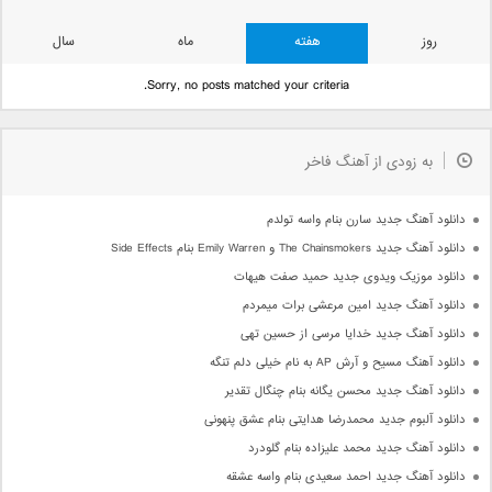
روز
هفته
ماه
سال
Sorry, no posts matched your criteria.
به زودی از آهنگ فاخر
دانلود آهنگ جدید سارن بنام واسه تولدم
دانلود آهنگ جدید The Chainsmokers و Emily Warren بنام Side Effects
دانلود موزیک ویدوی جدید حمید صفت هیهات
دانلود آهنگ جدید امین مرعشی برات میمردم
دانلود آهنگ جدید خدایا مرسی از حسین تهی
دانلود آهنگ مسیح و آرش AP به نام خیلی دلم تنگه
دانلود آهنگ جدید محسن یگانه بنام چنگال تقدیر
دانلود آلبوم جدید محمدرضا هدایتی بنام عشق پنهونی
دانلود آهنگ جدید محمد علیزاده بنام گلودرد
دانلود آهنگ جدید احمد سعیدی بنام واسه عشقه