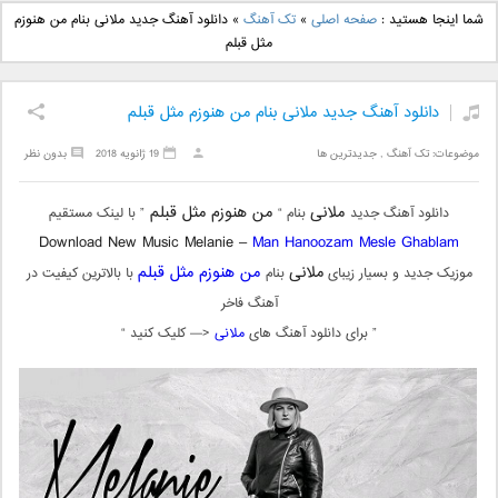
دانلود آهنگ جدید بهنام
دانلود آهنگ جدید علی
شما اینجا هستید :
صفحه اصلی
»
تک آهنگ
»
دانلود آهنگ جدید ملانی بنام من هنوزم
بانی بنام قرص قمر 2
یاسینی بنام دورترین نزدیک
مثل قبلم
دانلود آهنگ جدید ملانی بنام من هنوزم مثل قبلم
موضوعات:
تک آهنگ
,
جدیدترین ها
19 ژانویه 2018
بدون نظر
ملانی
من هنوزم مثل قبلم
دانلود آهنگ جدید
بنام “
” با لینک مستقیم
Download New Music Melanie –
Man Hanoozam Mesle Ghablam
ملانی
من هنوزم مثل قبلم
موزیک جدید و بسیار زیبای
بنام
با بالاترین کیفیت در
آهنگ فاخر
” برای دانلود آهنگ های
ملانی
<— کلیک کنید “