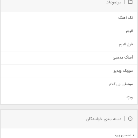
موضوعات
تک آهنگ
آهنگ شاد
البوم
غمگین
اجتماعی
فول البوم
آهنگ عاشقانه
آهنگ مذهبی
حماسی
اذری
موزیک ویدیو
سنتی
اهنگ بندرعباسی
موسقی بی کلام
تیتراژ
ویژه
دمو
مذهبی
به زودی
دسته بندی خوانندگان
جدیدترین ها
آرشیو
احسان پایه