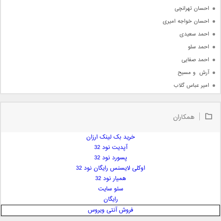
احسان تهرانچی
احسان خواجه امیری
احمد سعیدی
احمد سلو
احمد صفایی
آرش  و مسیح
امیر عباس گلاب
امیر عظیمی
امیر علی
همکاران
امیر فرجام
امیر مسعود
خرید بک لینک ارزان
آپدیت نود 32
امیر وکیلی
پسورد نود 32
امیر یگانه
اوکلی لایسنس رایگان نود 32
امین حبیبی
همیار نود 32
امین رستمی
سئو سایت
رایگان
امین فیاض
فروش آنتی ویروس
ایمان غلامی