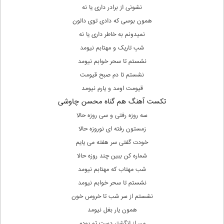
نشونی از برادر داری یا نه
همون بوسی که دادی توی دالون
نمیدونم به خاطر داری یا نه
شبِ تاریک و مهتابم نیومد
نشستم تا سحر خوابم نیومد
نشستم تا دم صبح قیومت
قیومت اومد و یارم نیومد
تکست آهنگ هم گناه محسن چاوشی
سه روزه رفتی و سی روزه حالا
زمستون رفته ای نوروزه حالا
خودت گفتی سر هفته می یایم
شماره کن ببین چند روزه حالا
شب مهتاب که مهتابم نیومد
نشستم تا سحر خوابم نیومد
نشستم از سر شب تا خروس خون
همون یار بغل نیومد
من از انگشتر دست تو بودم