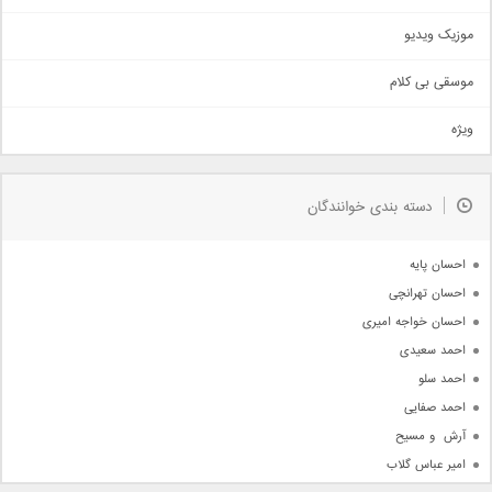
اذری
موزیک ویدیو
سنتی
اهنگ بندرعباسی
موسقی بی کلام
تیتراژ
ویژه
دمو
مذهبی
به زودی
دسته بندی خوانندگان
جدیدترین ها
آرشیو
احسان پایه
احسان تهرانچی
احسان خواجه امیری
احمد سعیدی
احمد سلو
احمد صفایی
آرش  و مسیح
امیر عباس گلاب