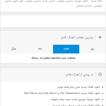
mp3 جدید
,
دانلود موزیک محسن چاوشی
,
عکس جدید محسن چاوشی
,
فول آلبوم محسن
چاوشی
,
محسن چاوشی
برترین مطالب آهنگ فاخر
روز
هفته
ماه
سال
Sorry, no posts matched your criteria.
به زودی از آهنگ فاخر
دانلود آهنگ جدید سارن بنام واسه تولدم
دانلود آهنگ جدید The Chainsmokers و Emily Warren بنام Side Effects
دانلود موزیک ویدوی جدید حمید صفت هیهات
دانلود آهنگ جدید امین مرعشی برات میمردم