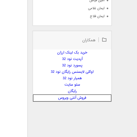
امین فیاض
ایمان غلامی
ایمان فلاح
بابک جهانبخش
بابک رادمنش
همکاران
بابک مافی
باراد
خرید بک لینک ارزان
بنیامین بهادری
آپدیت نود 32
بهراد شهریاری
پسورد نود 32
اوکلی لایسنس رایگان نود 32
بهنام صفوی
همیار نود 32
بهنام علمشاهی
سئو سایت
 پارسا صدیق
رایگان
پارسا چیلیک
فروش آنتی ویروس
پازل بند
پویا
پویا سالکی
پویان
پیمان زارعی