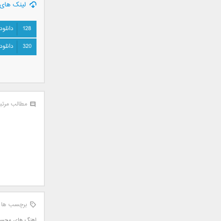
لینک های 
علی تکتا
علی رها
128
دانلود
علی رهبری
علی عباسی
320
دانلود
علی عبدالمالکی
علی لهراسبی
علی هایپر
علیرضا روزگار
مطالب مرتب
علیرضا طلیسچی
علیرضا قربانی
عماد
عماد طالب زاده
فاتح نورایی
فتاح فتحی
فرشید امین
فرهاد جواهر کلام
برچسب ها
فرهاد دهقان
اهنگ های محس