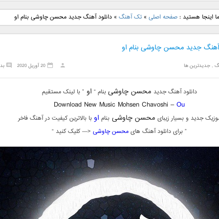
نگ جدید رضا
دانلود آهنگ جدید علی
دانلود آهنگ جدید مهدی
دانلود آهنگ ج
ا اینجا هستید :
صفحه اصلی
»
تک آهنگ
»
دانلود آهنگ جدید محسن چاوشی بنام او
بنام نگار
لهراسبی بنام صورت
یراحی بنام اسرار
فرزین بنام
 آهنگ جدید محسن چاوشی بنام او
گ
,
جدیدترین ها
20 آوریل 2020
بد
محسن چاوشی
او
دانلود آهنگ جدید
بنام “
” با لینک مستقیم
Download New Music Mohsen Chavoshi –
Ou
محسن چاوشی
او
وزیک جدید و بسیار زیبای
بنام
با بالاترین کیفیت در آهنگ فاخر
” برای دانلود آهنگ های
محسن چاوشی
<— کلیک کنید “