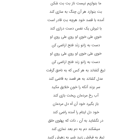
ما بنوازیم نیست ناز بت بت شکن
بت بنوازد هر آن چنگ به سازی کند
آمده با قصد خود هرچه بتِ قادر است
با تبرش یک نفس دست درازی کند
خویِ علی خویِ او رویِ علی رویِ او
دست به زانو زنَد فتح اراضی کن
خوی علی خوی او رویِ علی رویِ او
دست به زانو زند فتح اراضی کن
تیغ کَشاند به هر کس که به ناحق گرفت
عدل کشاند به هر قصد به قاضی کند
سر بزند آنکه را خونِ خلایق مکید
آب رخِ مردمان ریخت بازی کند
باز بگیرد خود آن آه دل مردمان
خود دل ایتام را آمده راضی کند
در نگشاید به آن ، ذات که پهلوی خلق
میشکند دم به دم بعد نمازی کند
تیغ به فرقش زنید شیر به زهرش کنید