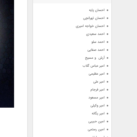
آرشیو
احسان پایه
احسان تهرانچی
احسان خواجه امیری
احمد سعیدی
احمد سلو
احمد صفایی
آرش  و مسیح
امیر عباس گلاب
امیر عظیمی
امیر علی
امیر فرجام
امیر مسعود
امیر وکیلی
امیر یگانه
امین حبیبی
امین رستمی