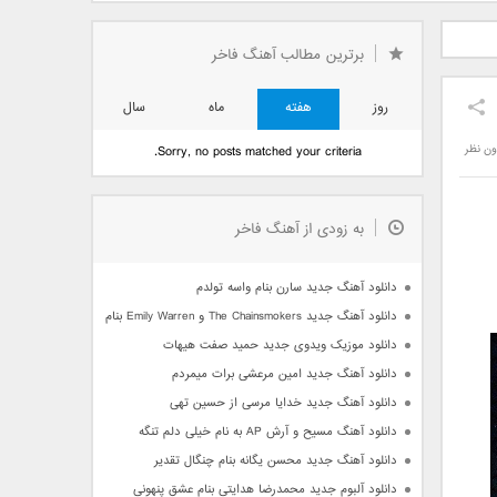
دید فرزاد
دانلود آهنگ جدید بهنام
دانلود آهنگ جدید علی
 آتیش
بانی بنام قرص قمر 2
یاسینی بنام دورترین نزدیک
برترین مطالب آهنگ فاخر
روز
هفته
ماه
سال
ون نظر
Sorry, no posts matched your criteria.
به زودی از آهنگ فاخر
دانلود آهنگ جدید سارن بنام واسه تولدم
دانلود آهنگ جدید The Chainsmokers و Emily Warren بنام Side Effects
دانلود موزیک ویدوی جدید حمید صفت هیهات
دانلود آهنگ جدید امین مرعشی برات میمردم
دانلود آهنگ جدید خدایا مرسی از حسین تهی
دانلود آهنگ مسیح و آرش AP به نام خیلی دلم تنگه
دانلود آهنگ جدید محسن یگانه بنام چنگال تقدیر
دانلود آلبوم جدید محمدرضا هدایتی بنام عشق پنهونی