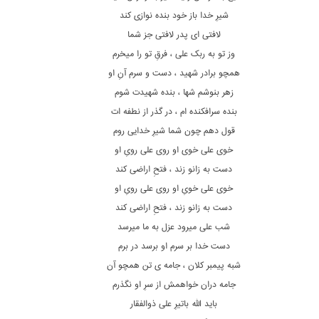
شیرِ خدا باز خود بنده نوازی کند
لافتی ای پدر لافتی جز شما
وز تو به ربک علی ، فرقِ تو را میخرم
همچو برادر شهید ، دست و سرم آنِ او
زهر بنوشم شها ، بنده شهیدت شوم
بنده سرافکنده ام ، در گذر از نطفه ات
قول دهم چون شما شیرِ خدایی روم
خوی علی خوی او روی علی رویِ او
دست به زانو زند ، فتحِ اراضی کند
خوی علی خویِ او روی علی رویِ او
دست به زانو زند ، فتحِ اراضی کند
شب علی میرود عزل به ما میرسد
دست خدا بر سرم او برسد در برم
شبه پیمبر کلان ، جامه ی تن همچو آن
جامه دران خواهمش از سرِ او نگذرم
باید الله باتیرِ علی ذوالفقار