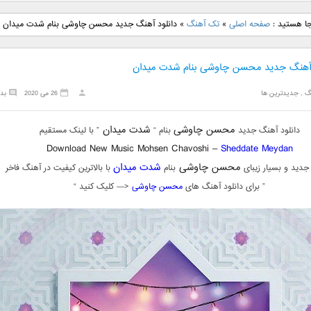
نگ جدید رضا
دانلود آهنگ جدید علی
دانلود آهنگ جدید مهدی
دانلود آهنگ ج
جا هستید :
صفحه اصلی
»
تک آهنگ
»
دانلود آهنگ جدید محسن چاوشی بنام شدت میدان
بنام نگار
لهراسبی بنام صورت
یراحی بنام اسرار
فرزین بنام
 آهنگ جدید محسن چاوشی بنام شدت میدان
گ
,
جدیدترین ها
26 می 2020
بد
محسن چاوشی
شدت میدان
دانلود آهنگ جدید
بنام “
” با لینک مستقیم
Download New Music Mohsen Chavoshi –
Sheddate Meydan
محسن چاوشی
شدت میدان
جدید و بسیار زیبای
بنام
با بالاترین کیفیت در آهنگ فاخر
” برای دانلود آهنگ های
محسن چاوشی
<— کلیک کنید “