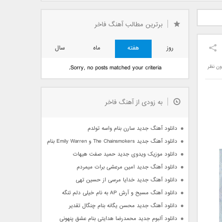
دید فرزاد
دانلود آهنگ جدید بهنام
دانلود آهنگ جدید علی
 آتیش
بانی بنام قرص قمر 2
یاسینی بنام دورترین نزدیک
برترین مطالب آهنگ فاخر
روز
هفته
ماه
سال
ون نظر
Sorry, no posts matched your criteria.
به زودی از آهنگ فاخر
دانلود آهنگ جدید سارن بنام واسه تولدم
دانلود آهنگ جدید The Chainsmokers و Emily Warren بنام Side Effects
دانلود موزیک ویدوی جدید حمید صفت هیهات
دانلود آهنگ جدید امین مرعشی برات میمردم
دانلود آهنگ جدید خدایا مرسی از حسین تهی
دانلود آهنگ مسیح و آرش AP به نام خیلی دلم تنگه
دانلود آهنگ جدید محسن یگانه بنام چنگال تقدیر
دانلود آلبوم جدید محمدرضا هدایتی بنام عشق پنهونی