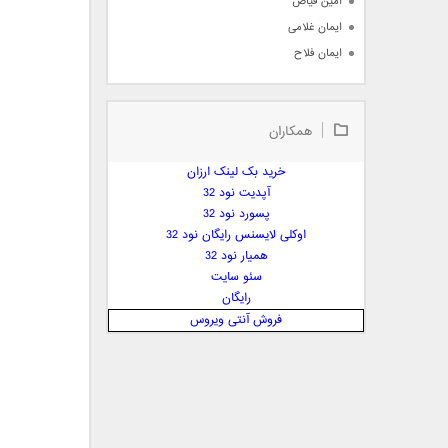
امین فیاض
ایمان غلامی
ایمان فلاح
بابک جهانبخش
بابک رادمنش
همکاران
بابک مافی
باراد
خرید بک لینک ارزان
بنیامین بهادری
آپدیت نود 32
بهراد شهریاری
پسورد نود 32
اوکلی لایسنس رایگان نود 32
بهنام صفوی
همیار نود 32
بهنام علمشاهی
سئو سایت
 پارسا صدیق
رایگان
پارسا چیلیک
فروش آنتی ویروس
پازل بند
پویا
پویا سالکی
پویان
پیمان زارعی