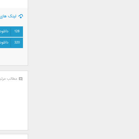
سامان جلیلی
سعید شهروز
لینک های 
سعید مدرس
سیامک عباسی
128
دانلود
سیاوش قمصری
320
دانلود
سیروان خسروی
سینا بهداد
سینا حجازی
سینا سرلک
شاهین جمشیدپور
مطالب مرتب
شهاب رمضان
شهرام شکوهی
علی ارشدی
علی اصحابی
علی بابا
علی باقری
علی پیشتاز