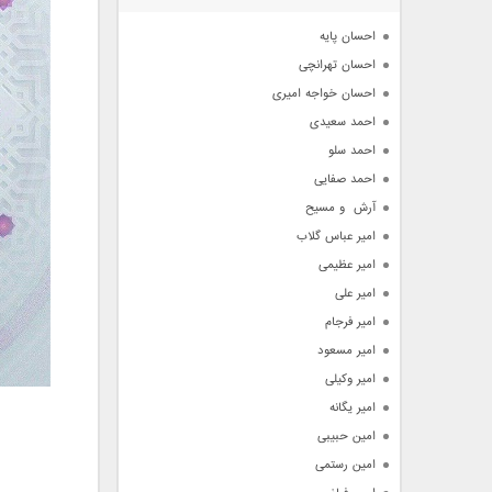
آرشیو
احسان پایه
احسان تهرانچی
احسان خواجه امیری
احمد سعیدی
احمد سلو
احمد صفایی
آرش  و مسیح
امیر عباس گلاب
امیر عظیمی
امیر علی
امیر فرجام
امیر مسعود
امیر وکیلی
امیر یگانه
امین حبیبی
امین رستمی