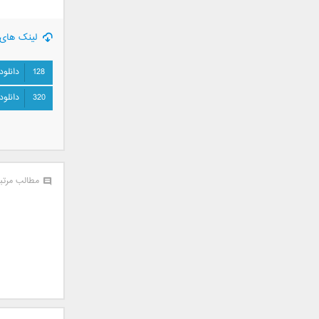
سامان جلیلی
سعید شهروز
لینک های 
سعید مدرس
سیامک عباسی
128
دانلود
سیاوش قمصری
320
دانلود
سیروان خسروی
سینا بهداد
سینا حجازی
سینا سرلک
شاهین جمشیدپور
مطالب مرتب
شهاب رمضان
شهرام شکوهی
علی ارشدی
علی اصحابی
علی بابا
علی باقری
علی پیشتاز