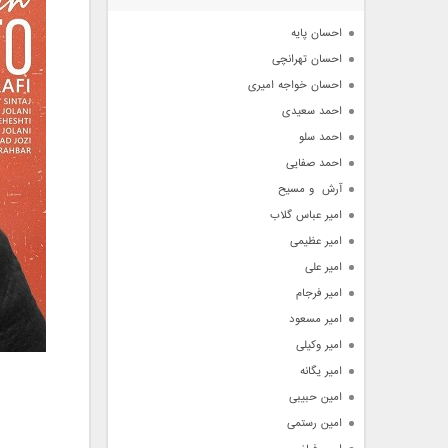
آرشیو
احسان پایه
احسان تهرانچی
احسان خواجه امیری
احمد سعیدی
احمد سلو
احمد صفایی
آرش  و مسیح
امیر عباس گلاب
امیر عظیمی
امیر علی
امیر فرجام
امیر مسعود
امیر وکیلی
امیر یگانه
امین حبیبی
امین رستمی