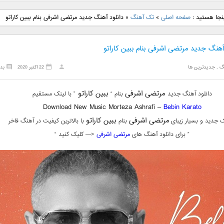
نگ جدید رضا
دانلود آهنگ جدید علی
دانلود آهنگ جدید مهدی
دانلود آهنگ ج
نجا هستید :
صفحه اصلی
»
تک آهنگ
»
دانلود آهنگ جدید مرتضی اشرفی بنام ببین کاراتو
بنام نگار
لهراسبی بنام صورت
یراحی بنام اسرار
فرزین بنام
آهنگ جدید مرتضی اشرفی بنام ببین کاراتو
گ
,
جدیدترین ها
22 اکتبر 2020
بد
مرتضی اشرفی
ببین کاراتو
دانلود آهنگ جدید
بنام “
” با لینک مستقیم
Download New Music Morteza Ashrafi –
Bebin Karato
مرتضی اشرفی
ببین کاراتو
 جدید و بسیار زیبای
بنام
با بالاترین کیفیت در آهنگ فاخر
” برای دانلود آهنگ های
مرتضی اشرفی
<— کلیک کنید “