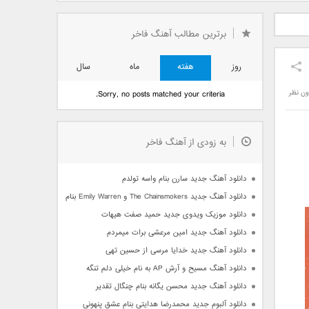
دید فرزاد
دانلود آهنگ جدید بهنام
دانلود آهنگ جدید علی
 آتیش
بانی بنام قرص قمر 2
یاسینی بنام دورترین نزدیک
برترین مطالب آهنگ فاخر
روز
هفته
ماه
سال
ون نظر
Sorry, no posts matched your criteria.
به زودی از آهنگ فاخر
دانلود آهنگ جدید سارن بنام واسه تولدم
دانلود آهنگ جدید The Chainsmokers و Emily Warren بنام Side Effects
دانلود موزیک ویدوی جدید حمید صفت هیهات
دانلود آهنگ جدید امین مرعشی برات میمردم
دانلود آهنگ جدید خدایا مرسی از حسین تهی
دانلود آهنگ مسیح و آرش AP به نام خیلی دلم تنگه
دانلود آهنگ جدید محسن یگانه بنام چنگال تقدیر
دانلود آلبوم جدید محمدرضا هدایتی بنام عشق پنهونی