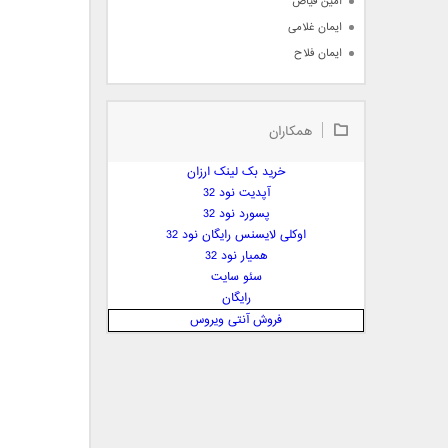
امین فیاض
ایمان غلامی
ایمان فلاح
بابک جهانبخش
بابک رادمنش
همکاران
بابک مافی
باراد
خرید بک لینک ارزان
بنیامین بهادری
آپدیت نود 32
بهراد شهریاری
پسورد نود 32
اوکلی لایسنس رایگان نود 32
بهنام صفوی
همیار نود 32
بهنام علمشاهی
سئو سایت
 پارسا صدیق
رایگان
پارسا چیلیک
فروش آنتی ویروس
پازل بند
پویا
پویا سالکی
پویان
پیمان زارعی