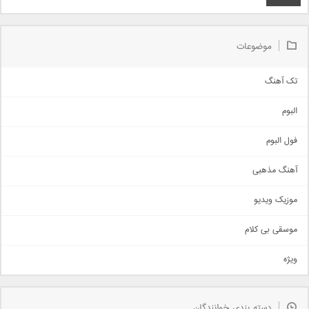
موضوعات
تک آهنگ
آهنگ شاد
البوم
غمگین
اجتماعی
فول البوم
آهنگ عاشقانه
آهنگ مذهبی
حماسی
اذری
موزیک ویدیو
سنتی
اهنگ بندرعباسی
موسقی بی کلام
تیتراژ
ویژه
دمو
مذهبی
به زودی
دسته بندی خوانندگان