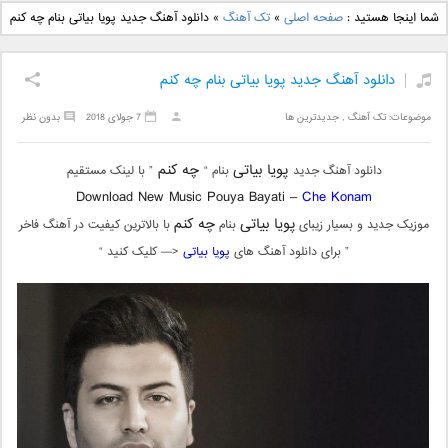
دانلود آهنگ جدید بهنام
دانلود آهنگ جدید علی
شما اینجا هستید :
صفحه اصلی
»
تک آهنگ
»
دانلود آهنگ جدید پویا بیاتی بنام چه کنم
بانی بنام قرص قمر 2
یاسینی بنام دورترین نزدیک
دانلود آهنگ جدید پویا بیاتی بنام چه کنم
موضوعات:
تک آهنگ
,
جدیدترین ها
7 جولای 2018
بدون نظر
پویا بیاتی
چه کنم
دانلود آهنگ جدید
بنام “
” با لینک مستقیم
Download New Music Pouya Bayati –
Che Konam
پویا بیاتی
چه کنم
موزیک جدید و بسیار زیبای
بنام
با بالاترین کیفیت در آهنگ فاخر
” برای دانلود آهنگ های
پویا بیاتی
<— کلیک کنید “