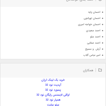
جدیدترین ها
آرشیو
احسان پایه
احسان تهرانچی
احسان خواجه امیری
احمد سعیدی
احمد سلو
احمد صفایی
آرش  و مسیح
امیر عباس گلاب
امیر عظیمی
امیر علی
همکاران
امیر فرجام
امیر مسعود
خرید بک لینک ارزان
آپدیت نود 32
امیر وکیلی
پسورد نود 32
امیر یگانه
اوکلی لایسنس رایگان نود 32
امین حبیبی
همیار نود 32
امین رستمی
سئو سایت