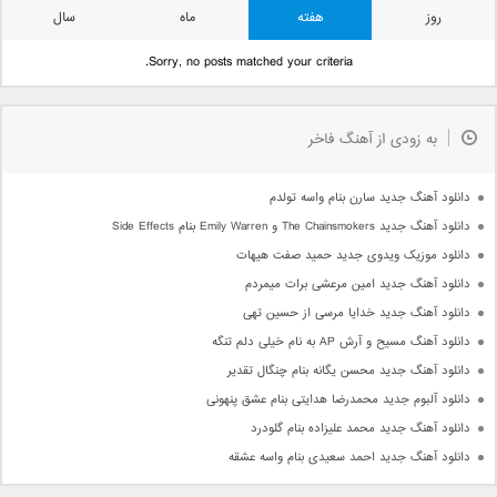
روز
هفته
ماه
سال
Sorry, no posts matched your criteria.
به زودی از آهنگ فاخر
دانلود آهنگ جدید سارن بنام واسه تولدم
دانلود آهنگ جدید The Chainsmokers و Emily Warren بنام Side Effects
دانلود موزیک ویدوی جدید حمید صفت هیهات
دانلود آهنگ جدید امین مرعشی برات میمردم
دانلود آهنگ جدید خدایا مرسی از حسین تهی
دانلود آهنگ مسیح و آرش AP به نام خیلی دلم تنگه
دانلود آهنگ جدید محسن یگانه بنام چنگال تقدیر
دانلود آلبوم جدید محمدرضا هدایتی بنام عشق پنهونی
دانلود آهنگ جدید محمد علیزاده بنام گلودرد
دانلود آهنگ جدید احمد سعیدی بنام واسه عشقه