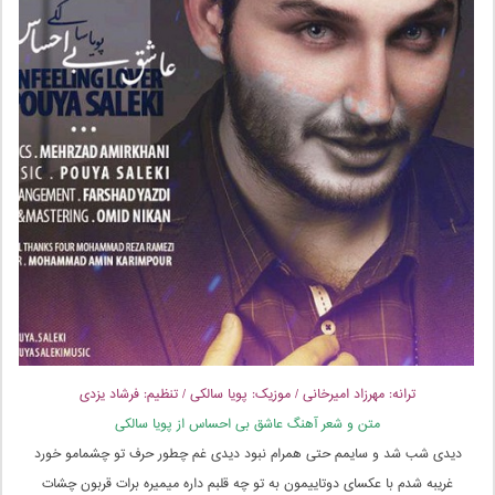
ترانه: مهرزاد امیرخانی / موزیک: پویا سالکی / تنظیم: فرشاد یزدی
متن و شعر آهنگ عاشق بی احساس از پویا سالکی
دیدی شب شد و سایمم حتی همرام نبود دیدی غم چطور حرف تو چشمامو خورد
غریبه شدم با عکسای دوتاییمون به تو چه قلبم داره میمیره برات قربون چشات