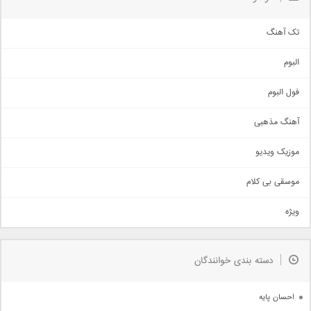
تک آهنگ
آهنگ شاد
البوم
غمگین
اجتماعی
فول البوم
آهنگ عاشقانه
آهنگ مذهبی
حماسی
اذری
موزیک ویدیو
سنتی
اهنگ بندرعباسی
موسقی بی کلام
تیتراژ
ویژه
دمو
مذهبی
به زودی
دسته بندی خوانندگان
جدیدترین ها
آرشیو
احسان پایه