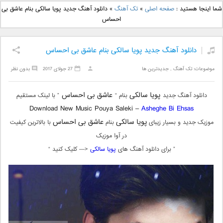
دانلود آهنگ جدید بهنام
دانلود آهنگ جدید علی
شما اینجا هستید :
صفحه اصلی
»
تک آهنگ
»
دانلود آهنگ جدید پویا سالکی بنام عاشق بی
بانی بنام قرص قمر 2
یاسینی بنام دورترین نزدیک
احساس
دانلود آهنگ جدید پویا سالکی بنام عاشق بی احساس
موضوعات:
تک آهنگ
,
جدیدترین ها
27 جولای 2017
بدون نظر
پویا سالکی
عاشق بی احساس
دانلود آهنگ جدید
بنام “
” با لینک مستقیم
Download New Music Pouya Saleki –
Asheghe Bi Ehsas
پویا سالکی
عاشق بی احساس
موزیک جدید و بسیار زیبای
بنام
با بالاترین کیفیت
در آوا موزیک
” برای دانلود آهنگ های
پویا سالکی
<— کلیک کنید “