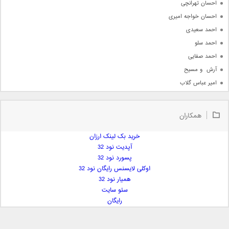
احسان تهرانچی
احسان خواجه امیری
احمد سعیدی
احمد سلو
احمد صفایی
آرش  و مسیح
امیر عباس گلاب
امیر عظیمی
امیر علی
همکاران
امیر فرجام
امیر مسعود
خرید بک لینک ارزان
آپدیت نود 32
امیر وکیلی
پسورد نود 32
امیر یگانه
اوکلی لایسنس رایگان نود 32
امین حبیبی
همیار نود 32
امین رستمی
سئو سایت
رایگان
امین فیاض
ایمان غلامی