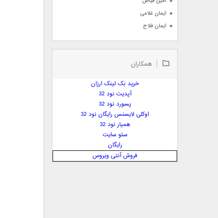
امین فیاض
ایمان غلامی
ایمان فلاح
بابک جهانبخش
بابک رادمنش
همکاران
بابک مافی
باراد
خرید بک لینک ارزان
بنیامین بهادری
آپدیت نود 32
بهراد شهریاری
پسورد نود 32
اوکلی لایسنس رایگان نود 32
بهنام صفوی
همیار نود 32
بهنام علمشاهی
سئو سایت
 پارسا صدیق
رایگان
پارسا چیلیک
فروش آنتی ویروس
پازل بند
پویا
پویا سالکی
پویان
پیمان زارعی