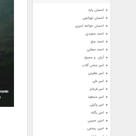
آرشیو
احسان پایه
احسان تهرانچی
احسان خواجه امیری
احمد سعیدی
احمد سلو
احمد صفایی
آرش  و مسیح
امیر عباس گلاب
امیر عظیمی
امیر علی
امیر فرجام
امیر مسعود
امیر وکیلی
امیر یگانه
امین حبیبی
امین رستمی