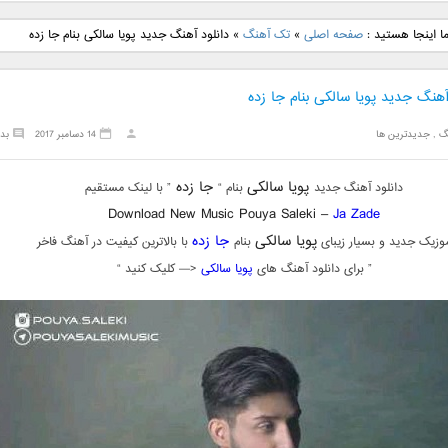
نگ جدید رضا
دانلود آهنگ جدید علی
دانلود آهنگ جدید مهدی
دانلود آهنگ ج
ا اینجا هستید :
صفحه اصلی
»
تک آهنگ
»
دانلود آهنگ جدید پویا سالکی بنام جا زده
بنام نگار
لهراسبی بنام صورت
یراحی بنام اسرار
فرزین بنام
آهنگ جدید پویا سالکی بنام جا زده
گ
,
جدیدترین ها
14 دسامبر 2017
بد
پویا سالکی
جا زده
دانلود آهنگ جدید
بنام “
” با لینک مستقیم
Download New Music Pouya Saleki –
Ja Zade
پویا سالکی
جا زده
وزیک جدید و بسیار زیبای
بنام
با بالاترین کیفیت در آهنگ فاخر
” برای دانلود آهنگ های
پویا سالکی
<— کلیک کنید “