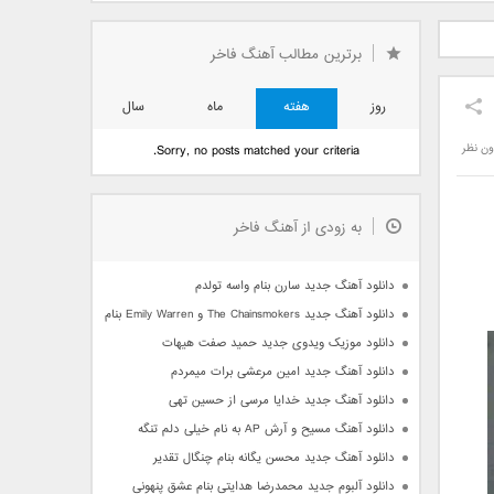
دید فرزاد
دانلود آهنگ جدید بهنام
دانلود آهنگ جدید علی
 آتیش
بانی بنام قرص قمر 2
یاسینی بنام دورترین نزدیک
برترین مطالب آهنگ فاخر
روز
هفته
ماه
سال
ون نظر
Sorry, no posts matched your criteria.
به زودی از آهنگ فاخر
دانلود آهنگ جدید سارن بنام واسه تولدم
دانلود آهنگ جدید The Chainsmokers و Emily Warren بنام Side Effects
دانلود موزیک ویدوی جدید حمید صفت هیهات
دانلود آهنگ جدید امین مرعشی برات میمردم
دانلود آهنگ جدید خدایا مرسی از حسین تهی
دانلود آهنگ مسیح و آرش AP به نام خیلی دلم تنگه
دانلود آهنگ جدید محسن یگانه بنام چنگال تقدیر
دانلود آلبوم جدید محمدرضا هدایتی بنام عشق پنهونی