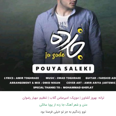
ترانه: بهروز کشاورز | موزیک: امیرعباس گلاب | تنظیم: مهیار رضوان
متن و شعر آهنگ جا زده از پویا سالکی
توو زندگیم به جز تو خیلی فرصتا بود