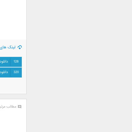
سامان جلیلی
سعید شهروز
سعید مدرس
سیامک عباسی
سیاوش قمصری
سیروان خسروی
لینک های 
سینا بهداد
سینا حجازی
128
دانلود
سینا سرلک
320
دانلود
شاهین جمشیدپور
شهاب رمضان
شهرام شکوهی
علی ارشدی
علی اصحابی
مطالب مرتب
علی بابا
علی باقری
علی پیشتاز