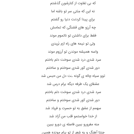
که بی تفاوت از کنارشون گذشتم
نه این که مِنَتی سر تو باشه اما
برای پیدا کردنت دنیا رو گشتم
چه آرزو های قشنگی که تمامش
فقط برای داشتن تو ناتموم موند
ولی تو نیمه های راه ازم بُریدی
واسه همیشه موندن تو آرزوم موند
سرد شدی درد شدی سوخت دلم باختم
دور شدی کور شدی سوختم و ساختم
توو سیاه چاله ی گونه ـَت دل من حبس شد
عشقای یک طرفه دیگه برام درس شد
سرد شدی درد شدی سوخت دلم باختم
دور شدی کور شدی سوختم و ساختم
سهمم از عشق به تو حسرت و فریاد شد
از خدا خواستمو قلب من آزاد شد
منه مغرورو ببین فاصله ی دورو ببین
چنتا آهنگ و یه شعر از تو برام مونده همین