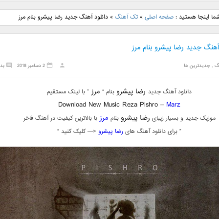
نگ جدید رضا
دانلود آهنگ جدید علی
دانلود آهنگ جدید مهدی
دانلود آهنگ ج
ما اینجا هستید :
صفحه اصلی
»
تک آهنگ
»
دانلود آهنگ جدید رضا پیشرو بنام مرز
بنام نگار
لهراسبی بنام صورت
یراحی بنام اسرار
فرزین بنام
آهنگ جدید رضا پیشرو بنام مرز
گ
,
جدیدترین ها
2 دسامبر 2018
بد
رضا پیشرو
مرز
دانلود آهنگ جدید
بنام “
” با لینک مستقیم
Download New Music Reza Pishro –
Marz
رضا پیشرو
مرز
موزیک جدید و بسیار زیبای
بنام
با بالاترین کیفیت در آهنگ فاخر
” برای دانلود آهنگ های
رضا پیشرو
<— کلیک کنید “