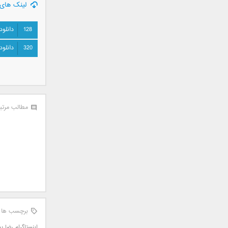
لینک های 
علی تکتا
علی رها
128
دانلود
علی رهبری
علی عباسی
320
دانلود
علی عبدالمالکی
علی لهراسبی
علی هایپر
علیرضا روزگار
مطالب مرتب
علیرضا طلیسچی
علیرضا قربانی
عماد
عماد طالب زاده
فاتح نورایی
فتاح فتحی
فرشید امین
فرهاد جواهر کلام
برچسب ها
فرهاد دهقان
اینستاگرام رضا پ