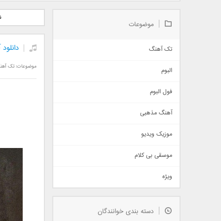
دانلود آلبوم جدید سیروان
دانلود آهنگ جدید علیرضا
دانلود آه
ش
خسروی بنام مونولوگ
قربانی بنام خیال خوش
بهرام 
موضوعات
دانلود 
تک آهنگ
آهنگ شاد
موضوعات:
تک آهن
البوم
غمگین
اجتماعی
فول البوم
آهنگ عاشقانه
آهنگ مذهبی
حماسی
اذری
موزیک ویدیو
سنتی
اهنگ بندرعباسی
موسقی بی کلام
تیتراژ
ویژه
دمو
مذهبی
به زودی
دسته بندی خوانندگان
جدیدترین ها