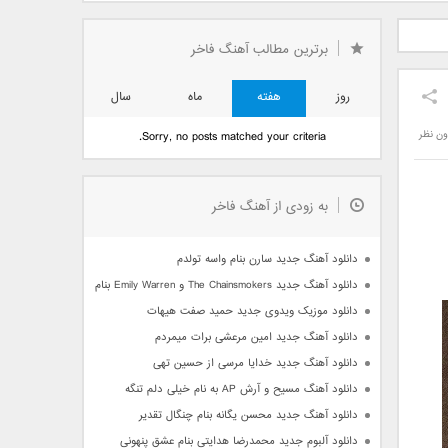
دید فرزاد
دانلود آهنگ جدید بهنام
دانلود آهنگ جدید علی
 آتیش
بانی بنام قرص قمر 2
یاسینی بنام دورترین نزدیک
برترین مطالب آهنگ فاخر
روز
هفته
ماه
سال
ون نظر
Sorry, no posts matched your criteria.
به زودی از آهنگ فاخر
دانلود آهنگ جدید سارن بنام واسه تولدم
دانلود آهنگ جدید The Chainsmokers و Emily Warren بنام Side Effects
دانلود موزیک ویدوی جدید حمید صفت هیهات
دانلود آهنگ جدید امین مرعشی برات میمردم
دانلود آهنگ جدید خدایا مرسی از حسین تهی
دانلود آهنگ مسیح و آرش AP به نام خیلی دلم تنگه
دانلود آهنگ جدید محسن یگانه بنام چنگال تقدیر
دانلود آلبوم جدید محمدرضا هدایتی بنام عشق پنهونی