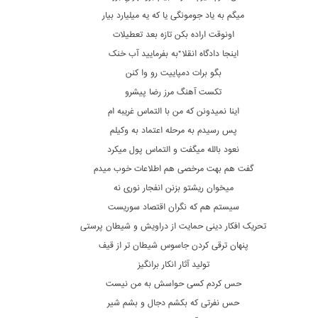
میگم به یاد جومونگی یا که یه میلیارد بیار
اونوقت اراده بکن تازه بعد تعطیلات
اینجا دادگاه انقلا*به بفرمایید آب خنک
بگو برات دمپاییت رو وا کنن
تکست آهنگ مرز رضا پیشرو
اینا نمیدونن که من با التماس غریبه ام
پس رسیدم به مرحله اعتماد به وکیلم
نعود بالله میگفت و التماس پول میکرد
گفت هم بهت مرخصی هم اطلاعات خوب میدم
میخوان ریشتو بزنن انفجار نوری نه
سیستم هم که نگران اقتصاد سوریست
تحریک افکار دینی حمایت از دراویش و شیطان پرستی
پنهان ترقی کردن جاسوس شیطان تر از قیف
تولید آثار انکار برانگیز
حس کردم کسی حواسش به من نیست
حس نفرتی که بکشم دجال و بشم شیر