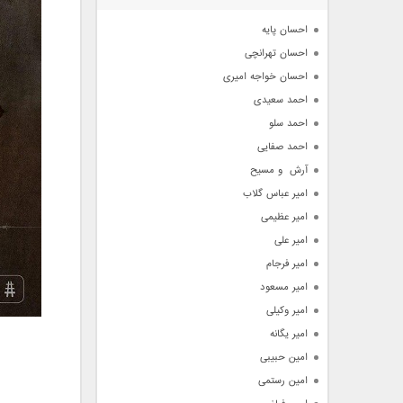
آرشیو
احسان پایه
احسان تهرانچی
احسان خواجه امیری
احمد سعیدی
احمد سلو
احمد صفایی
آرش  و مسیح
امیر عباس گلاب
امیر عظیمی
امیر علی
امیر فرجام
امیر مسعود
امیر وکیلی
امیر یگانه
امین حبیبی
امین رستمی