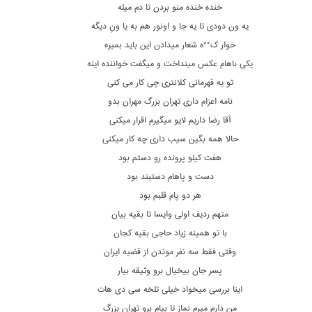
خنده خنده منو بردن تا دم میله
یه ون دودی تا یه جا و اونور هم به یا ونِ دیگه
خوار ک**ه شعار میدادن این باید بمیره
یکی باهام عکس مینداخت و میگفت خواننده اینه
تو یه قهرمانی کلانتری چی کار می کنی
نامه اعزام داری تهران بزرگ مهران بدو
آقا رضا داریم لایو میگیرم اقرار میکنی
حالا همه بگین سیب داری چه کار میکنی
هفت کیلو پرونده رو دستم بود
دست و پاهام دستبند بود
هر دو پام قلبم بود
متهم ردیف اولی وایسا تا بقیه بیان
با تو همینه زیاد حاجی بقیه کجان
وقتی فقط سه نفر موندن از قضیه ایران
پسر جان بیخیال برو وثیقه بیار
اینا بررسی میخواد خیلی تلخه سی دی هات
من دارم میرم نماز تا بیام برو تهرانِ بزرگ