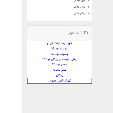
امین فیاض
ایمان غلامی
ایمان فلاح
بابک جهانبخش
بابک رادمنش
همکاران
بابک مافی
باراد
خرید بک لینک ارزان
بنیامین بهادری
آپدیت نود 32
بهراد شهریاری
پسورد نود 32
اوکلی لایسنس رایگان نود 32
بهنام صفوی
همیار نود 32
بهنام علمشاهی
سئو سایت
 پارسا صدیق
رایگان
پارسا چیلیک
فروش آنتی ویروس
پازل بند
پویا
پویا سالکی
پویان
پیمان زارعی