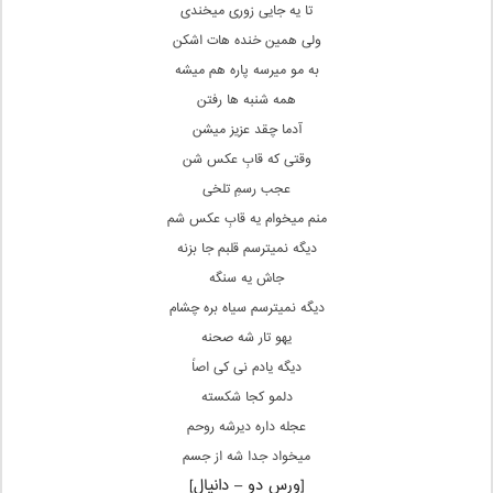
تا یه جایی زوری میخندی
ولی همین خنده هات اشکن
به مو میرسه پاره هم میشه
همه شنبه ها رفتن
آدما چقد عزیز میشن
وقتی که قابِ عکس شن
عجب رسمِ تلخی
منم میخوام یه قابِ عکس شم
دیگه نمیترسم قلبم جا بزنه
جاش یه سنگه
دیگه نمیترسم سیاه بره چشام
یهو تار شه صحنه
دیگه یادم نی کی اصاً
دلمو کجا شکسته
عجله داره دیرشه روحم
میخواد جدا شه از جسم
[ورس دو – دانیال]