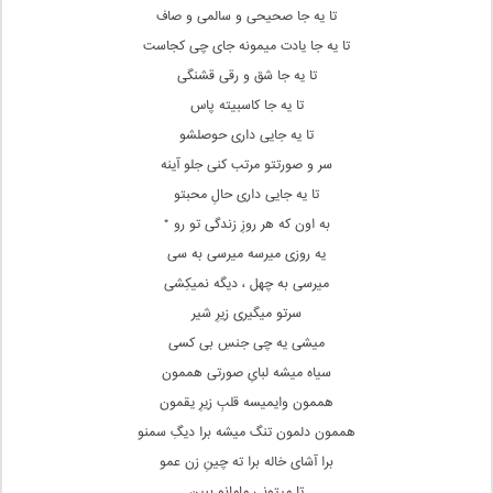
تا یه جا صحیحی و سالمی و صاف
تا یه جا یادت میمونه جای چی کجاست
تا یه جا شق و رقی قشنگی
تا یه جا کاسبیته پاس
تا یه جایی داری حوصلشو
سر و صورتتو مرتب کنی جلو آینه
تا یه جایی داری حالِ محبتو
به اون که هر روزِ زندگی تو رو *
یه روزی میرسه میرسی به سی
میرسی به چهل ، دیگه نمیکِشی
سرتو میگیری زیرِ شیر
میشی یه چی جنسِ بی کسی
سیاه میشه لبایِ صورتی هممون
هممون وایمیسه قلبِ زیرِ یقمون
هممون دلمون تنگ میشه برا دیگِ سمنو
برا آشای خاله برا ته چینِ زن عمو
تا میتونی مامانو ببین