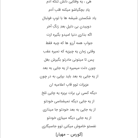
هی ، یه وقتایی دلش تنگه آدم
یادِ بچگیاشو میکنه قلبِ آدم
یاد شکستن شیشه ها با توپِ فوتبال
دوییدنِ بی دلیلِ بعدِ زنگِ آخر
اگه بذاری دنیا امیدو بگیره ازت
جوابِ همه آرزو ها که چیه فقط
وقتی زمان یه چیزیه که نمیره عقب
پس تا میتونی مادرتو بگیرش بغل
چون دلت میمیره از یه جایی به بعد
از یه جایی به بعد باید بپایی به در چون
عزیزات توو قابِ اعلامیه ان
دیگه کسی نی برات بریزه یه چایی تلخ
از یه جایی دیگه نمیشناسی خودتو
از یه جایی به بعد خودتو جا میذاری
از یه جایی دیگه میبازی خودتو
نفستو خاموش میکنی توو جاسیگاری
[کورس – مهیار]