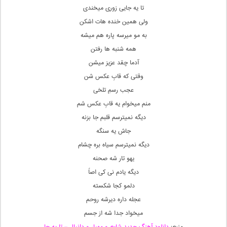
تا یه جایی زوری میخندی
ولی همین خنده هات اشکن
به مو میرسه پاره هم میشه
همه شنبه ها رفتن
آدما چقد عزیز میشن
وقتی که قابِ عکس شن
عجب رسمِ تلخی
منم میخوام یه قابِ عکس شم
دیگه نمیترسم قلبم جا بزنه
جاش یه سنگه
دیگه نمیترسم سیاه بره چشام
یهو تار شه صحنه
دیگه یادم نی کی اصاً
دلمو کجا شکسته
عجله داره دیرشه روحم
میخواد جدا شه از جسم