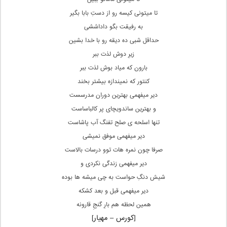
تا میتونی کیسه رو از دستِ بابا بگیر
به رفیقت بگو داداششی
حداقل شبی ده دیقه رو با خدا بشین
زیرِ دوش لذت ببر
بارون که میاد بوش لذت ببر
کنتور که نمیندازه بیشتر بخند
دیر میفهمی بهترین دوران مدرسست
و بهترین ساندویچای پر کالباساست
تنها اسلحه ی صلح تفنگ آب پاشاست
دیر میفهمی موفق نمیشی
صرفا چون نمره هات توو درسات بالاست
دیر میفهمی زندگی نکردی و
شیش دنگِ حواست به چی میشه ها بوده
دیر میفهمی قبل و بعد کشکه
همین لحظه هم بارِ گنجِ قارونه
[کورس – مهیار]