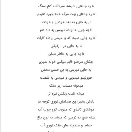
تا یه جاهایی شیشه نمیشکنه کنارِ سنگ
تا یه جاهایی بهت میگه همه جوره کنارتم
از یه جایی به بعد خودتی و خودت
تا یه جایی خانواده میرسن به داد هم
تا یه جایی صبحا که پا میشی یادته کارات
تا یه جایی درِ * رفیقی
تا یه جایی به خاطر مامان
چشایِ سرختو قایم میکنی خونه نمیری
یه جایی میرسی به بی حسی محض
جوونیتو میدویی و میرسی به شصت
میمونه دستت زیرِ سنگ
میشه قلبت رنگش تیره تر
یادش بخیر اون صداهای تووی کوچه ها
موشکای کاغذی که میرفت توو جوبِ آب
سکه های ده تومنی که میشد یه نونِ داغ
حیاط و هندونه های خنکِ تووی آب