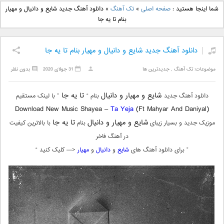
دانلود آهنگ جدید بهنام
دانلود آهنگ جدید علی
شما اینجا هستید :
صفحه اصلی
»
تک آهنگ
»
دانلود آهنگ جدید شایع و دانیال و مهیار
بانی بنام قرص قمر 2
یاسینی بنام دورترین نزدیک
بنام تا یه جا
دانلود آهنگ جدید شایع و دانیال و مهیار بنام تا یه جا
موضوعات:
تک آهنگ
,
جدیدترین ها
31 جولای 2020
بدون نظر
شایع و مهیار و دانیال
تا یه جا
دانلود آهنگ جدید
بنام “
” با لینک مستقیم
Download New Music Shayea –
Ta Yeja
(Ft Mahyar And Daniyal)
شایع و مهیار و دانیال
تا یه جا
موزیک جدید و بسیار زیبای
بنام
با بالاترین کیفیت
در آهنگ فاخر
” برای دانلود آهنگ های
شایع
و
دانیال
و
مهیار
<— کلیک کنید “