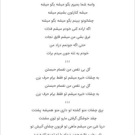
واسه شما بمیرم بگو میشه بگو میشه
میشه کنارتون بشینم میشه
چشاتونو ببینم بگو میشه بگو میشه
اگه اراده کنی خودم میشم فدات
غرق بشی من میشم قایق نجات
حتی اگه جونمم دراد من
خودم یه تنه جون میدم برات
♪♪♪
گل بی نقص من نفسام حبستن
به چشات خیره میشم تو فقط برام حرف بزن
گل بی نقص من نفسام حبستن
به چشات خیره میشم تو فقط برام حرف بزن
♪♪♪
برق چشات منو کشته تو داری منو همیشه پشتت
چقد خوشگل گرفتی مارو تو توی مشتت
دریا شی من میشم ماهی تو قربون چشای آتیش تو
نابی خب عالیه چون دردام با تو تو یه ثانیه مرد