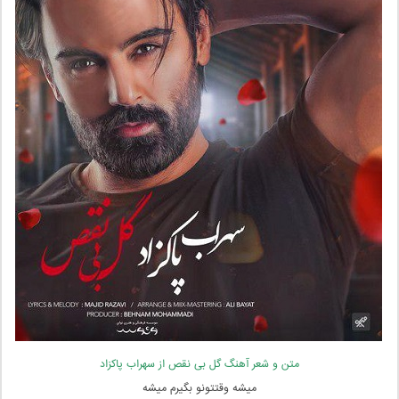
متن و شعر آهنگ گل بی نقص از سهراب پاکزاد
میشه وقتتونو بگیرم میشه