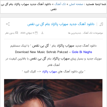
دانلود آهنگ جدید بهنام
دانلود آهنگ جدید علی
شما اینجا هستید :
صفحه اصلی
»
تک آهنگ
»
دانلود آهنگ جدید سهراب پاکزاد بنام گل بی
بانی بنام قرص قمر 2
یاسینی بنام دورترین نزدیک
نقص
دانلود آهنگ جدید سهراب پاکزاد بنام گل بی نقص
موضوعات:
تک آهنگ
,
جدیدترین ها
9 جولای 2020
بدون نظر
سهراب پاکزاد
گل بی نقص
دانلود آهنگ جدید
بنام “
” با لینک مستقیم
Download New Music Sohrab Pakzad –
Gole Bi Naghs
سهراب پاکزاد
گل بی نقص
موزیک جدید و بسیار زیبای
بنام
با بالاترین کیفیت در
آهنگ فاخر
” برای دانلود آهنگ های
سهراب پاکزاد
<— کلیک کنید “