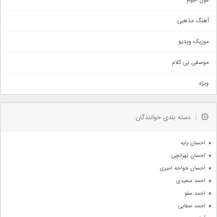
فول البوم
آهنگ عاشقانه
آهنگ مذهبی
حماسی
اذری
موزیک ویدیو
سنتی
اهنگ بندرعباسی
موسقی بی کلام
تیتراژ
ویژه
دمو
مذهبی
به زودی
دسته بندی خوانندگان
جدیدترین ها
آرشیو
احسان پایه
احسان تهرانچی
احسان خواجه امیری
احمد سعیدی
احمد سلو
احمد صفایی