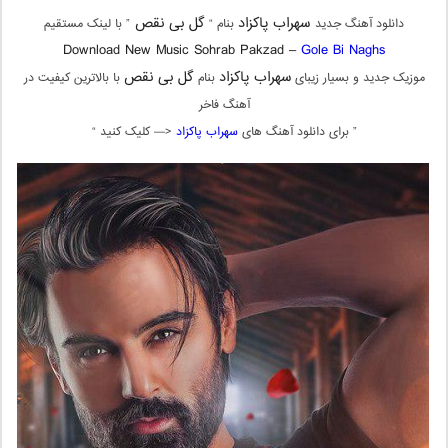
سهراب پاکزاد
گل بی نقص
دانلود آهنگ جدید
بنام “
” با لینک مستقیم
Download New Music Sohrab Pakzad –
Gole Bi Naghs
سهراب پاکزاد
گل بی نقص
موزیک جدید و بسیار زیبای
بنام
با بالاترین کیفیت در
آهنگ فاخر
” برای دانلود آهنگ های
سهراب پاکزاد
<— کلیک کنید “