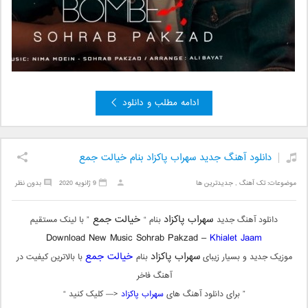
ادامه مطلب و دانلود
دانلود آهنگ جدید سهراب پاکزاد بنام خیالت جمع
موضوعات:
تک آهنگ
,
جدیدترین ها
9 ژانویه 2020
بدون نظر
سهراب پاکزاد
خیالت جمع
دانلود آهنگ جدید
بنام “
” با لینک مستقیم
Download New Music Sohrab Pakzad –
Khialet Jaam
سهراب پاکزاد
خیالت جمع
موزیک جدید و بسیار زیبای
بنام
با بالاترین کیفیت در
آهنگ فاخر
” برای دانلود آهنگ های
سهراب پاکزاد
<— کلیک کنید “