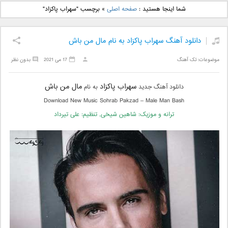
دانلود آهنگ جدید بهنام
دانلود آهنگ جدید علی
شما اینجا هستید :
صفحه اصلی
»
برچسب "سهراب پاکزاد"
بانی بنام قرص قمر 2
یاسینی بنام دورترین نزدیک
دانلود آهنگ سهراب پاکزاد به نام مال من باش
موضوعات:
تک آهنگ
17 می 2021
بدون نظر
سهراب پاکزاد
مال من باش
دانلود آهنگ جدید
به نام
Download New Music Sohrab Pakzad – Male Man Bash
ترانه و موزیک: شاهین شیخی, تنظیم: علی تیرداد