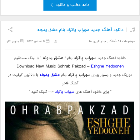
ادامه مطلب و دانلود
دانلود آهنگ جدید سهراب پاکزاد بنام عشق یدونه
موضوعات:
تک آهنگ
,
جدیدترین ها
6 دسامبر 2017
بدون نظر
سهراب پاکزاد
عشق یدونه
دانلود آهنگ جدید
بنام “
” با لینک مستقیم
Download New Music Sohrab Pakzad –
Eshghe Yedooneh
سهراب پاکزاد
عشق یدونه
موزیک جدید و بسیار زیبای
بنام
با بالاترین کیفیت در
آهنگ فاخر
” برای دانلود آهنگ های
سهراب پاکزاد
<— کلیک کنید “