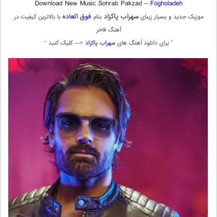
Download New Music Sohrab Pakzad –
Fogholadeh
سهراب پاکزاد
فوق العاده
موزیک جدید و بسیار زیبای
بنام
با بالاترین کیفیت در
آهنگ فاخر
” برای دانلود آهنگ های
سهراب پاکزاد
<— کلیک کنید “