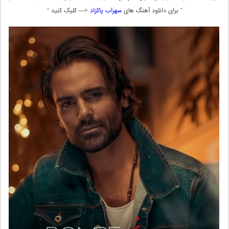
” برای دانلود آهنگ های
سهراب پاکزاد
<— کلیک کنید “