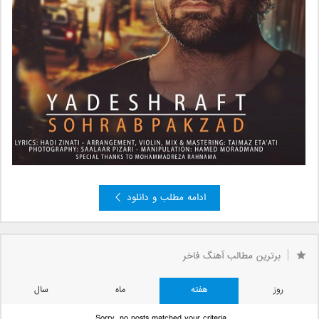
ادامه مطلب و دانلود
»
2
صفحه 1 از 2
1
برترین مطالب آهنگ فاخر
روز
هفته
ماه
سال
Sorry, no posts matched your criteria.