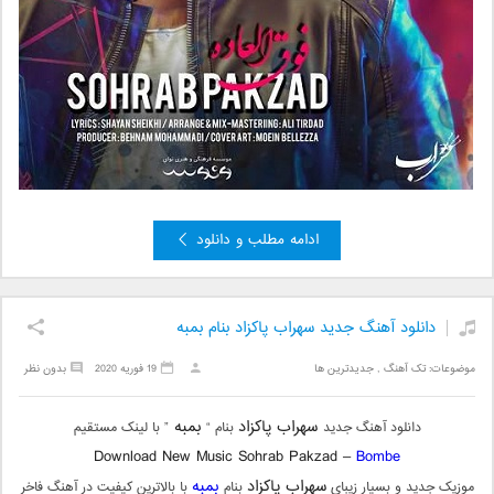
ادامه مطلب و دانلود
دانلود آهنگ جدید سهراب پاکزاد بنام بمبه
موضوعات:
تک آهنگ
,
جدیدترین ها
19 فوریه 2020
بدون نظر
سهراب پاکزاد
بمبه
دانلود آهنگ جدید
بنام “
” با لینک مستقیم
Download New Music Sohrab Pakzad –
Bombe
سهراب پاکزاد
بمبه
موزیک جدید و بسیار زیبای
بنام
با بالاترین کیفیت در آهنگ فاخر