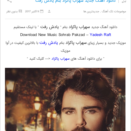
دانلود آهنگ جدید سهراب پاکزاد بنام یادش رفت
موضوعات:
تک آهنگ
,
جدیدترین ها
9 اکتبر 2017
بدون نظر
سهراب پاکزاد
یادش رفت
دانلود آهنگ جدید
بنام “
” با لینک مستقیم
Download New Music Sohrab Pakzad –
Yadesh Raft
سهراب پاکزاد
یادش رفت
موزیک جدید و بسیار زیبای
بنام
با بالاترین کیفیت در آوا
موزیک
” برای دانلود آهنگ های
سهراب پاکزاد
<— کلیک کنید “