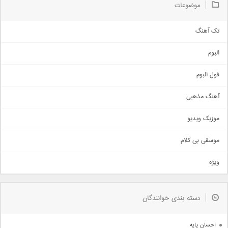
موضوعات
تک آهنگ
آهنگ شاد
البوم
غمگین
اجتماعی
فول البوم
آهنگ عاشقانه
آهنگ مذهبی
حماسی
اذری
موزیک ویدیو
سنتی
اهنگ بندرعباسی
موسقی بی کلام
تیتراژ
ویژه
دمو
مذهبی
به زودی
دسته بندی خوانندگان
جدیدترین ها
آرشیو
احسان پایه