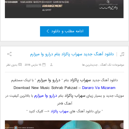
ادامه مطلب و دانلود
دانلود آهنگ جدید سهراب پاکزاد بنام درارو وا میزارم
موضوعات:
تک آهنگ
,
جدیدترین ها
15 مارس 2018
بدون نظر
سهراب پاکزاد
درارو وا میزارم
دانلود آهنگ جدید
بنام “
” با لینک مستقیم
Download New Music Sohrab Pakzad –
Dararo Va Mizaram
سهراب پاکزاد
درارو وا میزارم
موزیک جدید و بسیار زیبای
بنام
با بالاترین کیفیت در
آهنگ فاخر
” برای دانلود آهنگ های
سهراب پاکزاد
<— کلیک کنید “