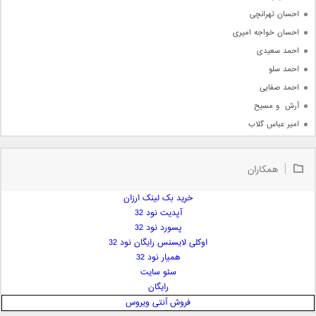
احسان تهرانچی
احسان خواجه امیری
احمد سعیدی
احمد سلو
احمد صفایی
آرش  و مسیح
امیر عباس گلاب
امیر عظیمی
امیر علی
همکاران
امیر فرجام
امیر مسعود
خرید بک لینک ارزان
آپدیت نود 32
امیر وکیلی
پسورد نود 32
امیر یگانه
اوکلی لایسنس رایگان نود 32
امین حبیبی
همیار نود 32
امین رستمی
سئو سایت
رایگان
امین فیاض
فروش آنتی ویروس
ایمان غلامی