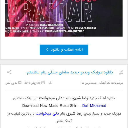
ادامه مطلب و دانلود
دانلود موزیک ویدیو جدید سامان جلیلی بنام عاشقتم
موضوعات:
تک آهنگ
,
جدیدترین ها
25 ژوئن 2019
بدون نظر
رضا شیری
دلی میخوامت
دانلود آهنگ جدید
بنام “
” با لینک مستقیم
Download New Music Reza Shiri –
Deli Mikhamet
رضا شیری
دلی میخوامت
موزیک جدید و بسیار زیبای
بنام
با بالاترین کیفیت در
آهنگ فاخر