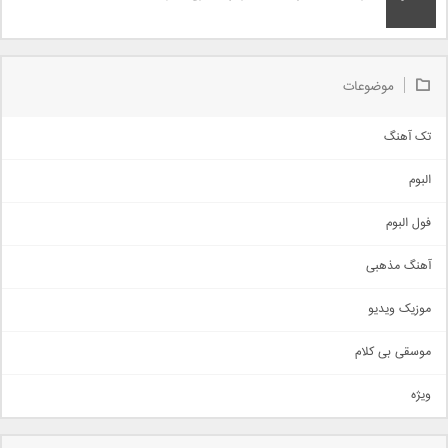
موضوعات
تک آهنگ
آهنگ شاد
البوم
غمگین
اجتماعی
فول البوم
آهنگ عاشقانه
آهنگ مذهبی
حماسی
اذری
موزیک ویدیو
سنتی
اهنگ بندرعباسی
موسقی بی کلام
تیتراژ
ویژه
دمو
مذهبی
به زودی