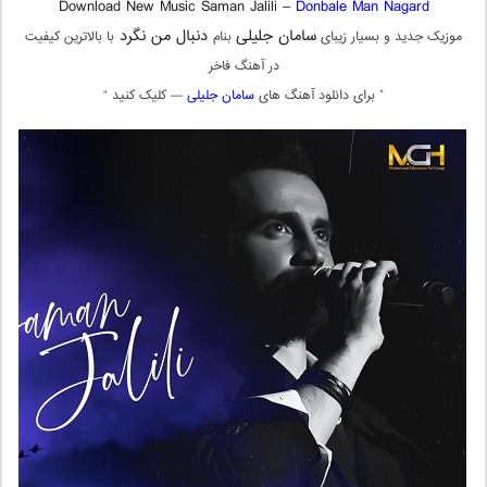
Download New Music Saman Jalili –
Donbale Man Nagard
سامان جلیلی
دنبال من نگرد
موزیک جدید و بسیار زیبای
بنام
با بالاترین کیفیت
در آهنگ فاخر
” برای دانلود آهنگ های
سامان جلیلی
— کلیک کنید “