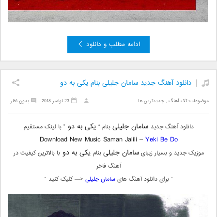
ادامه مطلب و دانلود
دانلود آهنگ جدید سامان جلیلی بنام یکی به دو
موضوعات:
تک آهنگ
,
جدیدترین ها
23 نوامبر 2018
بدون نظر
سامان جلیلی
یکی به دو
دانلود آهنگ جدید
بنام “
” با لینک مستقیم
Download New Music Saman Jalili –
Yeki Be Do
سامان جلیلی
یکی به دو
موزیک جدید و بسیار زیبای
بنام
با بالاترین کیفیت در
آهنگ فاخر
” برای دانلود آهنگ های
سامان جلیلی
<— کلیک کنید “