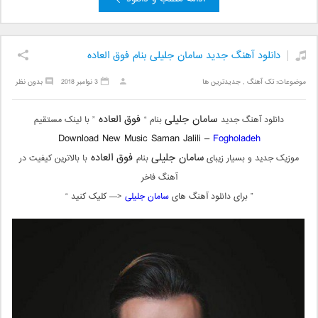
دانلود آهنگ جدید سامان جلیلی بنام فوق العاده
موضوعات:
تک آهنگ
,
جدیدترین ها
3 نوامبر 2018
بدون نظر
سامان جلیلی
فوق العاده
دانلود آهنگ جدید
بنام “
” با لینک مستقیم
Download New Music Saman Jalili –
Fogholadeh
سامان جلیلی
فوق العاده
موزیک جدید و بسیار زیبای
بنام
با بالاترین کیفیت در
آهنگ فاخر
” برای دانلود آهنگ های
سامان جلیلی
<— کلیک کنید “