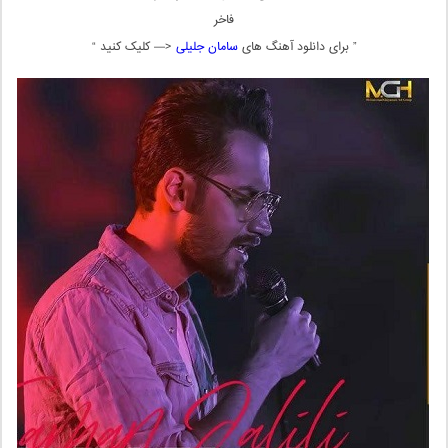
فاخر
” برای دانلود آهنگ های
سامان جلیلی
<— کلیک کنید “