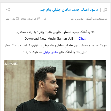
دانلود آهنگ جدید سامان جلیلی بنام چتر
موضوعات:
تک آهنگ
,
جدیدترین ها
25 جولای 2020
بدون نظر
سامان جلیلی
چتر
دانلود آهنگ جدید
بنام “
” با لینک مستقیم
Download New Music Saman Jalili –
Chatr
سامان جلیلی
چتر
موزیک جدید و بسیار زیبای
بنام
با بالاترین کیفیت در آهنگ فاخر
” برای دانلود آهنگ های
سامان جلیلی
— کلیک کنید “