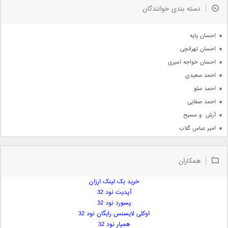
دسته بندی خوانندگان
جدیدترین ها
آرشیو
احسان پایه
احسان تهرانچی
احسان خواجه امیری
احمد سعیدی
احمد سلو
احمد صفایی
آرش  و مسیح
امیر عباس گلاب
امیر عظیمی
امیر علی
همکاران
امیر فرجام
امیر مسعود
خرید بک لینک ارزان
آپدیت نود 32
امیر وکیلی
پسورد نود 32
امیر یگانه
اوکلی لایسنس رایگان نود 32
امین حبیبی
همیار نود 32