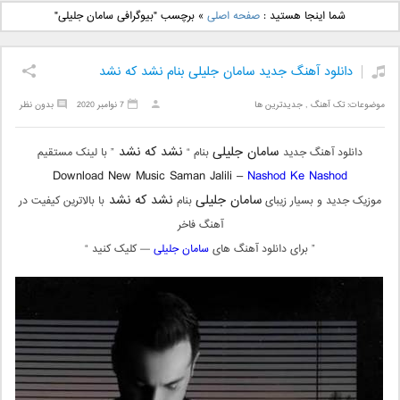
دانلود آهنگ جدید بهنام
دانلود آهنگ جدید علی
شما اینجا هستید :
صفحه اصلی
»
برچسب "بیوگرافی سامان جلیلی"
بانی بنام قرص قمر 2
یاسینی بنام دورترین نزدیک
دانلود آهنگ جدید سامان جلیلی بنام نشد که نشد
موضوعات:
تک آهنگ
,
جدیدترین ها
7 نوامبر 2020
بدون نظر
سامان جلیلی
نشد که نشد
دانلود آهنگ جدید
بنام “
” با لینک مستقیم
Download New Music Saman Jalili –
Nashod Ke Nashod
سامان جلیلی
نشد که نشد
موزیک جدید و بسیار زیبای
بنام
با بالاترین کیفیت در
آهنگ فاخر
” برای دانلود آهنگ های
سامان جلیلی
— کلیک کنید “