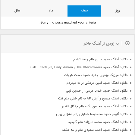
روز
هفته
ماه
سال
Sorry, no posts matched your criteria.
به زودی از آهنگ فاخر
دانلود آهنگ جدید سارن بنام واسه تولدم
دانلود آهنگ جدید The Chainsmokers و Emily Warren بنام Side Effects
دانلود موزیک ویدوی جدید حمید صفت هیهات
دانلود آهنگ جدید امین مرعشی برات میمردم
دانلود آهنگ جدید خدایا مرسی از حسین تهی
دانلود آهنگ مسیح و آرش AP به نام خیلی دلم تنگه
دانلود آهنگ جدید محسن یگانه بنام چنگال تقدیر
دانلود آلبوم جدید محمدرضا هدایتی بنام عشق پنهونی
دانلود آهنگ جدید محمد علیزاده بنام گلودرد
دانلود آهنگ جدید احمد سعیدی بنام واسه عشقه