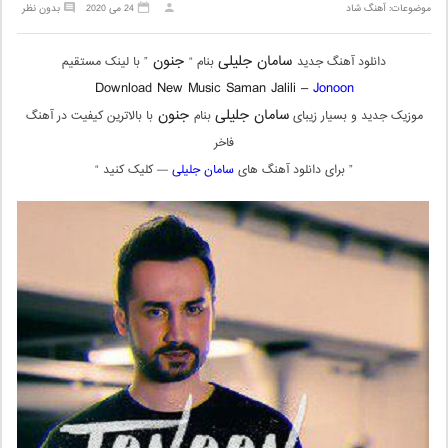
موضوعات:
آهنگ شاد
24 می 2020
بدون نظر
سامان جلیلی
جنون
دانلود آهنگ جدید
بنام “
” با لینک مستقیم
Download New Music Saman Jalili –
Jonoon
سامان جلیلی
جنون
موزیک جدید و بسیار زیبای
بنام
با بالاترین کیفیت در آهنگ
فاخر
” برای دانلود آهنگ های
سامان جلیلی
— کلیک کنید “