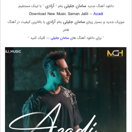
سامان جلیلی
آزادی
دانلود آهنگ جدید
بنام “
” با لینک مستقیم
Download New Music Saman Jalili –
Azadi
سامان جلیلی
آزادی
موزیک جدید و بسیار زیبای
بنام
با بالاترین کیفیت در آهنگ
فاخر
” برای دانلود آهنگ های
سامان جلیلی
— کلیک کنید “