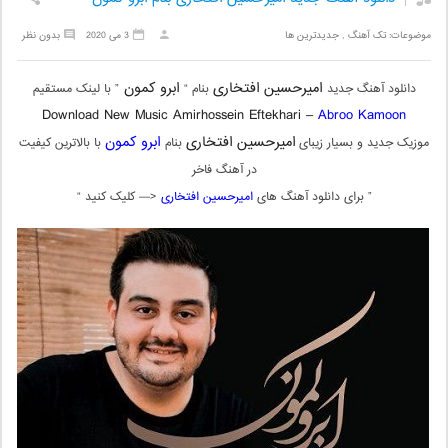
موضوعات:
تک آهنگ
,
جدیدترین ها
3 می 2020
بدون نظر
امیرحسین افتخاری
ابرو کمون
دانلود آهنگ جدید
بنام “
” با لینک مستقیم
Download New Music
Amirhossein Eftekhari –
Abroo Kamoon
امیرحسین افتخاری
ابرو کمون
موزیک جدید و بسیار زیبای
بنام
با بالاترین کیفیت
در آهنگ فاخر
” برای دانلود آهنگ های
امیرحسین افتخاری
<— کلیک کنید “