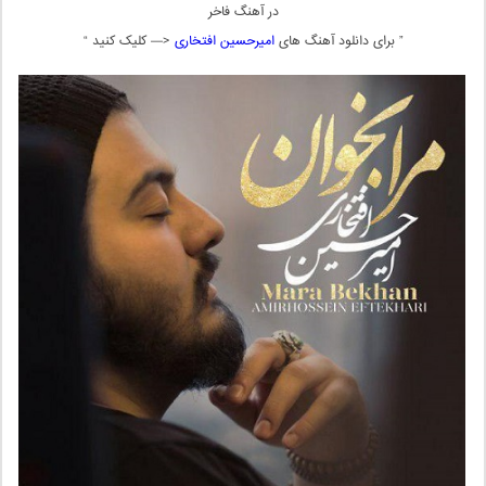
در آهنگ فاخر
” برای دانلود آهنگ های
امیرحسین افتخاری
<— کلیک کنید “