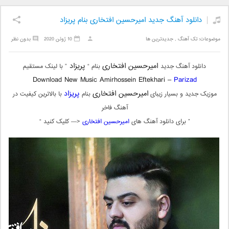
دانلود آهنگ جدید امیرحسین افتخاری بنام پریزاد
موضوعات:
تک آهنگ
,
جدیدترین ها
10 ژوئن 2020
بدون نظر
امیرحسین افتخاری
پریزاد
دانلود آهنگ جدید
بنام “
” با لینک مستقیم
Download New Music
Amirhossein Eftekhari –
Parizad
امیرحسین افتخاری
پریزاد
موزیک جدید و بسیار زیبای
بنام
با بالاترین کیفیت در
آهنگ فاخر
” برای دانلود آهنگ های
امیرحسین افتخاری
<— کلیک کنید “