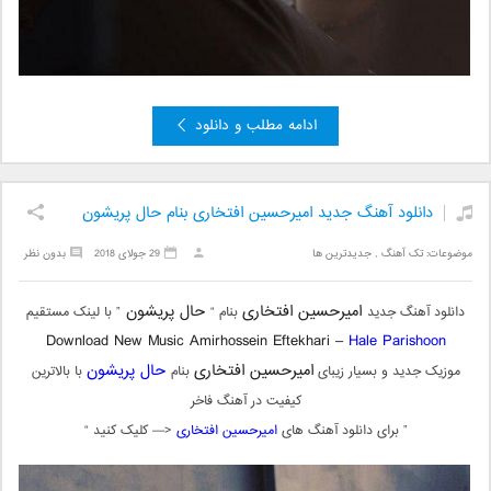
ادامه مطلب و دانلود
دانلود آهنگ جدید امیرحسین افتخاری بنام حال پریشون
موضوعات:
تک آهنگ
,
جدیدترین ها
29 جولای 2018
بدون نظر
امیرحسین افتخاری
حال پریشون
دانلود آهنگ جدید
بنام “
” با لینک مستقیم
Download New Music
Amirhossein Eftekhari –
Hale Parishoon
امیرحسین افتخاری
حال پریشون
موزیک جدید و بسیار زیبای
بنام
با بالاترین
کیفیت در آهنگ فاخر
” برای دانلود آهنگ های
امیرحسین افتخاری
<— کلیک کنید “