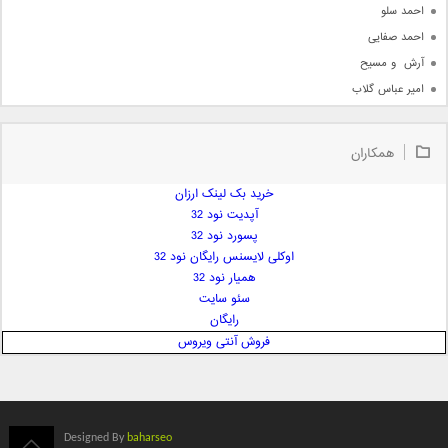
احمد سلو
احمد صفایی
آرش  و مسیح
امیر عباس گلاب
امیر عظیمی
امیر علی
همکاران
امیر فرجام
امیر مسعود
خرید بک لینک ارزان
آپدیت نود 32
امیر وکیلی
پسورد نود 32
امیر یگانه
اوکلی لایسنس رایگان نود 32
امین حبیبی
همیار نود 32
امین رستمی
سئو سایت
رایگان
امین فیاض
فروش آنتی ویروس
ایمان غلامی
ایمان فلاح
بابک جهانبخش
بابک رادمنش
Designed By
baharseo