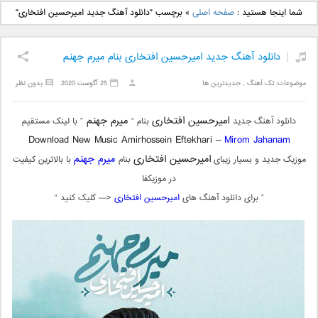
دانلود آهنگ جدید بهنام
دانلود آهنگ جدید علی
شما اینجا هستید :
صفحه اصلی
»
برچسب "دانلود آهنگ جدید امیرحسین افتخاری"
بانی بنام قرص قمر 2
یاسینی بنام دورترین نزدیک
دانلود آهنگ جدید امیرحسین افتخاری بنام میرم جهنم
موضوعات:
تک آهنگ
,
جدیدترین ها
25 آگوست 2020
بدون نظر
امیرحسین افتخاری
میرم جهنم
دانلود آهنگ جدید
بنام “
” با لینک مستقیم
Download New Music
Amirhossein Eftekhari –
Mirom Jahanam
امیرحسین افتخاری
میرم جهنم
موزیک جدید و بسیار زیبای
بنام
با بالاترین کیفیت
در موزیکفا
” برای دانلود آهنگ های
امیرحسین افتخاری
<— کلیک کنید “