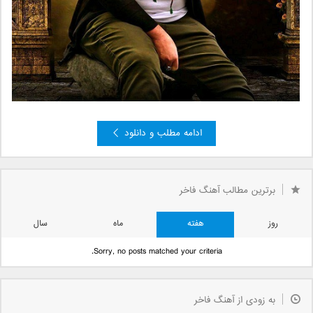
ادامه مطلب و دانلود
»
2
صفحه 1 از 2
1
برترین مطالب آهنگ فاخر
روز
هفته
ماه
سال
Sorry, no posts matched your criteria.
به زودی از آهنگ فاخر