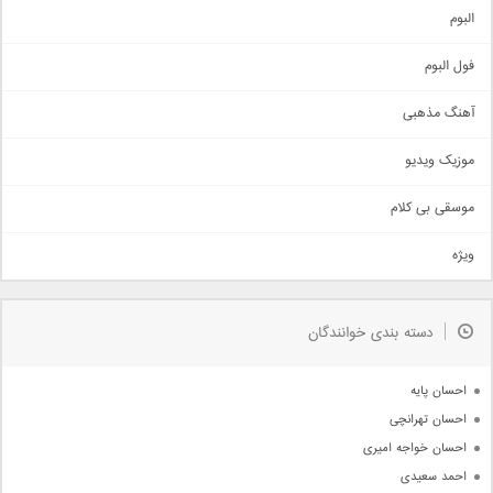
آهنگ شاد
البوم
غمگین
اجتماعی
فول البوم
آهنگ عاشقانه
آهنگ مذهبی
حماسی
اذری
موزیک ویدیو
سنتی
اهنگ بندرعباسی
موسقی بی کلام
تیتراژ
ویژه
دمو
مذهبی
به زودی
دسته بندی خوانندگان
جدیدترین ها
آرشیو
احسان پایه
احسان تهرانچی
احسان خواجه امیری
احمد سعیدی