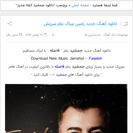
دانلود آهنگ جدید بهنام
دانلود آهنگ جدید علی
شما اینجا هستید :
صفحه اصلی
»
برچسب "دانلود جمشید mp3 جدید"
بانی بنام قرص قمر 2
یاسینی بنام دورترین نزدیک
دانلود آهنگ جدید رامین بیباک بنام سرزنش
موضوعات:
تک آهنگ
,
جدیدترین ها
13 نوامبر 2020
بدون نظر
جمشید
فاصله
دانلود آهنگ جدید
بنام “
” با لینک مستقیم
Download New Music Jamshid –
Faseleh
جمشید
فاصله
موزیک جدید و بسیار زیبای
بنام
با بالاترین کیفیت در آهنگ فاخر
” برای دانلود آهنگ های
جمشید
<— کلیک کنید “