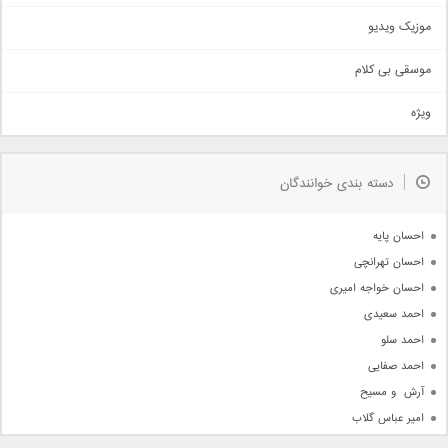
اذری
موزیک ویدیو
سنتی
اهنگ بندرعباسی
موسقی بی کلام
تیتراژ
ویژه
دمو
مذهبی
به زودی
دسته بندی خوانندگان
جدیدترین ها
آرشیو
احسان پایه
احسان تهرانچی
احسان خواجه امیری
احمد سعیدی
احمد سلو
احمد صفایی
آرش  و مسیح
امیر عباس گلاب
امیر عظیمی