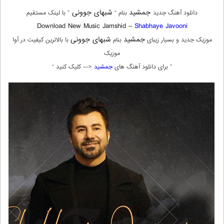
جمشید
شبهای جوونی
دانلود آهنگ جدید
بنام “
” با لینک مستقیم
Download New Music Jamshid –
Shabhaye Javooni
جمشید
شبهای جوونی
موزیک جدید و بسیار زیبای
بنام
با بالاترین کیفیت در آوا
موزیک
” برای دانلود آهنگ های
جمشید
<— کلیک کنید “