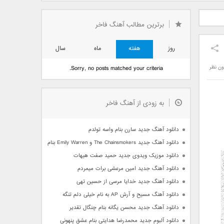
دید فرزاد
دانلود آهنگ جدید بهنام
دانلود آهنگ جدید علی
 آتیش
بانی بنام قرص قمر 2
یاسینی بنام دورترین نزدیک
برترین مطالب آهنگ فاخر
روز
هفته
ماه
سال
ون نظر
Sorry, no posts matched your criteria.
به زودی از آهنگ فاخر
دانلود آهنگ جدید سارن بنام واسه تولدم
دانلود آهنگ جدید The Chainsmokers و Emily Warren بنام Side Effects
دانلود موزیک ویدوی جدید حمید صفت هیهات
دانلود آهنگ جدید امین مرعشی برات میمردم
دانلود آهنگ جدید خدایا مرسی از حسین تهی
دانلود آهنگ مسیح و آرش AP به نام خیلی دلم تنگه
دانلود آهنگ جدید محسن یگانه بنام چنگال تقدیر
دانلود آلبوم جدید محمدرضا هدایتی بنام عشق پنهونی