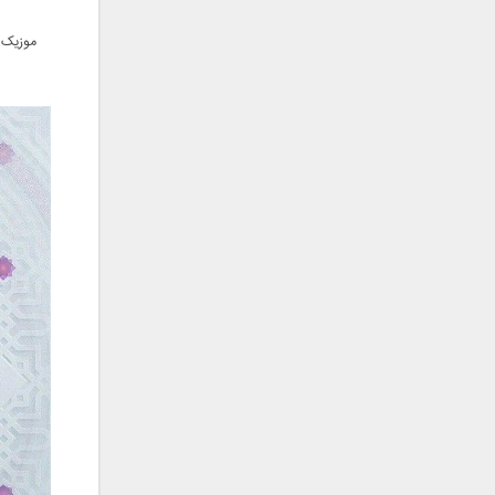
فریبرز خاتمی
فریدون آسرایی
موزیک 
قاسم افشار
کامران مولایی
کامران و هومن
کوروش صنعتی
مازیار فلاحی
ماهان بهرام خان
مجید اخشابی
مجید خراطها
مجید یحیایی
محسن ابراهیم زاده
محسن چاوشی
محسن یاحقی
محسن یگانه
محمد اصفهانی
محمدرضا هدایتی
محمد علیزاده