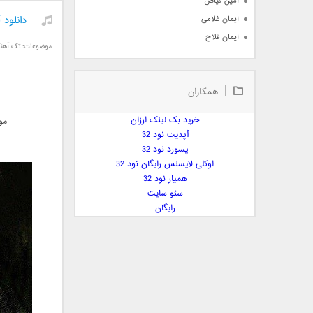
امین فیاض
دانلود
ایمان غلامی
ایمان فلاح
موضوعات:
تک آهن
بابک جهانبخش
بابک رادمنش
همکاران
بابک مافی
باراد
خرید بک لینک ارزان
مو
بنیامین بهادری
آپدیت نود 32
بهراد شهریاری
پسورد نود 32
اوکلی لایسنس رایگان نود 32
بهنام صفوی
همیار نود 32
بهنام علمشاهی
سئو سایت
 پارسا صدیق
رایگان
پارسا چیلیک
پازل بند
پویا
پویا سالکی
پویان
پیمان زارعی