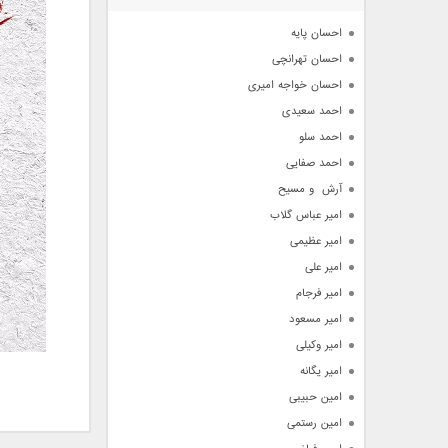
آرشیو
احسان پایه
احسان تهرانچی
احسان خواجه امیری
احمد سعیدی
احمد سلو
احمد صفایی
آرش  و مسیح
امیر عباس گلاب
امیر عظیمی
امیر علی
امیر فرجام
امیر مسعود
امیر وکیلی
امیر یگانه
امین حبیبی
امین رستمی