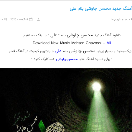
 آهنگ جدید محسن چاوشی بنام علی
گ
,
جدیدترین ها
8 آگوست 2020
بد
محسن چاوشی
علی
دانلود آهنگ جدید
بنام “
” با لینک مستقیم
Download New Music Mohsen Chavoshi –
Ali
محسن چاوشی
علی
زیک جدید و بسیار زیبای
بنام
با بالاترین کیفیت در آهنگ فاخر
” برای دانلود آهنگ های
محسن چاوشی
<— کلیک کنید “