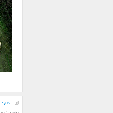
جمشید
حامد پهلان
حامد زمانی
حامد محضرنیا
حبیب
حسین توکلی
حمید اصغری
حمید طالب زاده
حمید عسکری
رامین بی باک
رستاک
رضا شیری
رضا صادقی
رضا یزدانی
روزبه نعمت الهی
دانلود
زانیار خسروی
سالار عقیلی
موضوعات:
تک آهن