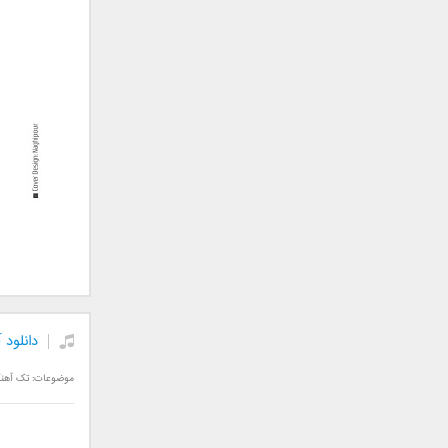
علی تکتا
علی رها
علی رهبری
علی عباسی
علی عبدالمالکی
علی لهراسبی
علی هایپر
علیرضا روزگار
علیرضا طلیسچی
علیرضا قربانی
عماد
عماد طالب زاده
فاتح نورایی
دانلود
فتاح فتحی
فرشید امین
موضوعات:
تک آهن
فرهاد جواهر کلام
فرهاد دهقان