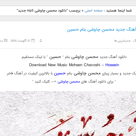
نگ جدید رضا
دانلود آهنگ جدید علی
دانلود آهنگ جدید مهدی
دانلود آهنگ ج
شما اینجا هستید :
صفحه اصلی
»
برچسب "دانلود محسن چاوشی mp3 جدید"
بنام نگار
لهراسبی بنام صورت
یراحی بنام اسرار
فرزین بنام
 آهنگ جدید محسن چاوشی بنام حسین
گ
,
جدیدترین ها
21 آگوست 2020
بد
محسن چاوشی
حسین
دانلود آهنگ جدید
بنام “
” با لینک مستقیم
Download New Music Mohsen Chavoshi –
Hossein
محسن چاوشی
حسین
ک جدید و بسیار زیبای
بنام
با بالاترین کیفیت در آهنگ فاخر
” برای دانلود آهنگ های
محسن چاوشی
<— کلیک کنید “